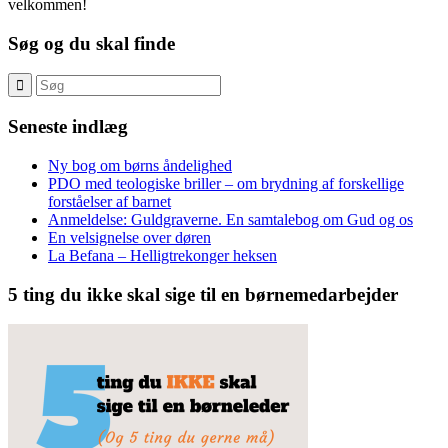
velkommen!
Søg og du skal finde
Seneste indlæg
Ny bog om børns åndelighed
PDO med teologiske briller – om brydning af forskellige
forståelser af barnet
Anmeldelse: Guldgraverne. En samtalebog om Gud og os
En velsignelse over døren
La Befana – Helligtrekonger heksen
5 ting du ikke skal sige til en børnemedarbejder