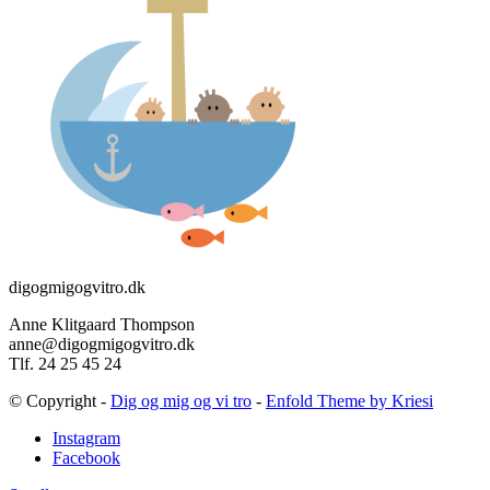
digogmigogvitro.dk
Anne Klitgaard Thompson
anne@digogmigogvitro.dk
Tlf. 24 25 45 24
© Copyright -
Dig og mig og vi tro
-
Enfold Theme by Kriesi
Instagram
Facebook