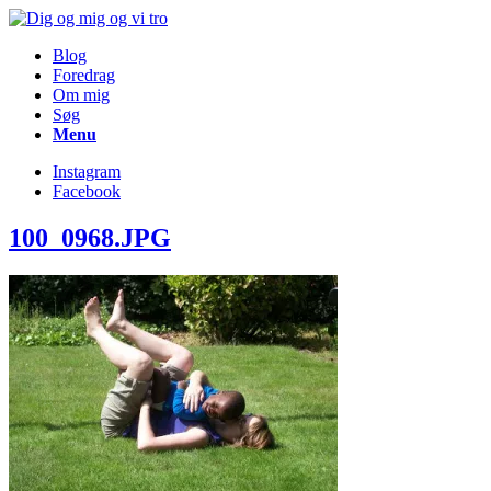
Blog
Foredrag
Om mig
Søg
Menu
Instagram
Facebook
100_0968.JPG