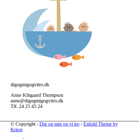
digogmigogvitro.dk
Anne Klitgaard Thompson
anne@digogmigogvitro.dk
Tlf. 24 25 45 24
© Copyright -
Dig og mig og vi tro
-
Enfold Theme by
Kriesi