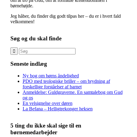
om at tro på Gud, om at formidle kristendommen i
børnehøjde.
Jeg håber, du finder dig godt tilpas her – du er i hvert fald
velkommen!
Søg og du skal finde
Seneste indlæg
Ny bog om børns åndelighed
PDO med teologiske briller – om brydning af
forskellige forståelser af barnet
Anmeldelse: Guldgraverne. En samtalebog om Gud
og os
En velsignelse over døren
La Befana – Helligtrekonger heksen
5 ting du ikke skal sige til en
børnemedarbejder