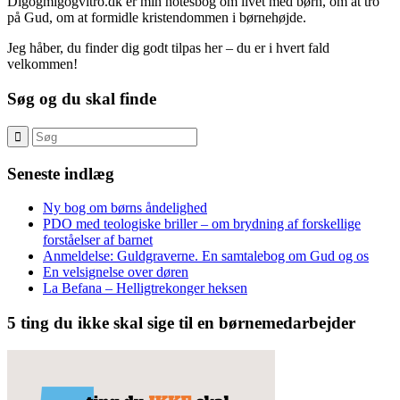
Digogmigogvitro.dk er min notesbog om livet med børn, om at tro
på Gud, om at formidle kristendommen i børnehøjde.
Jeg håber, du finder dig godt tilpas her – du er i hvert fald
velkommen!
Søg og du skal finde
Seneste indlæg
Ny bog om børns åndelighed
PDO med teologiske briller – om brydning af forskellige
forståelser af barnet
Anmeldelse: Guldgraverne. En samtalebog om Gud og os
En velsignelse over døren
La Befana – Helligtrekonger heksen
5 ting du ikke skal sige til en børnemedarbejder