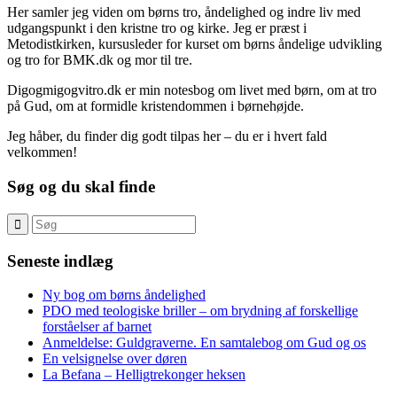
Her samler jeg viden om børns tro, åndelighed og indre liv med
udgangspunkt i den kristne tro og kirke. Jeg er præst i
Metodistkirken, kursusleder for kurset om børns åndelige udvikling
og tro for BMK.dk og mor til tre.
Digogmigogvitro.dk er min notesbog om livet med børn, om at tro
på Gud, om at formidle kristendommen i børnehøjde.
Jeg håber, du finder dig godt tilpas her – du er i hvert fald
velkommen!
Søg og du skal finde
Seneste indlæg
Ny bog om børns åndelighed
PDO med teologiske briller – om brydning af forskellige
forståelser af barnet
Anmeldelse: Guldgraverne. En samtalebog om Gud og os
En velsignelse over døren
La Befana – Helligtrekonger heksen