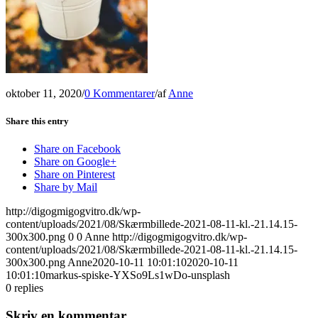
oktober 11, 2020
/
0 Kommentarer
/
af
Anne
Share this entry
Share on Facebook
Share on Google+
Share on Pinterest
Share by Mail
http://digogmigogvitro.dk/wp-
content/uploads/2021/08/Skærmbillede-2021-08-11-kl.-21.14.15-
300x300.png
0
0
Anne
http://digogmigogvitro.dk/wp-
content/uploads/2021/08/Skærmbillede-2021-08-11-kl.-21.14.15-
300x300.png
Anne
2020-10-11 10:01:10
2020-10-11
10:01:10
markus-spiske-YXSo9Ls1wDo-unsplash
0
replies
Skriv en kommentar