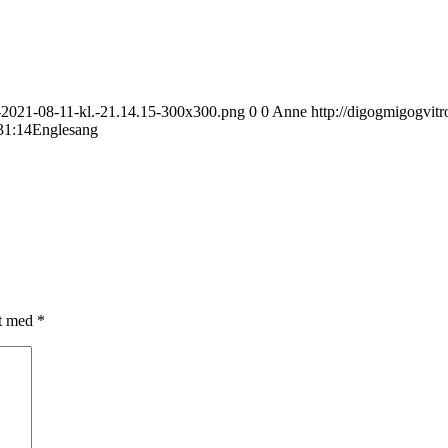
e-2021-08-11-kl.-21.14.15-300x300.png
0
0
Anne
http://digogmigogvit
31:14
Englesang
et med
*