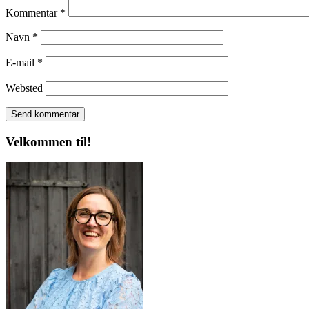
Kommentar
*
Navn
*
E-mail
*
Websted
Velkommen til!