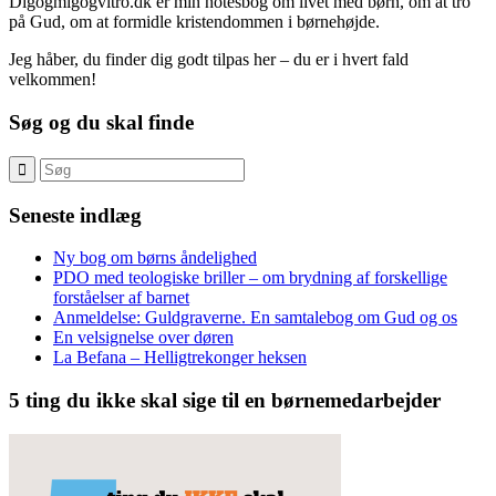
Digogmigogvitro.dk er min notesbog om livet med børn, om at tro
på Gud, om at formidle kristendommen i børnehøjde.
Jeg håber, du finder dig godt tilpas her – du er i hvert fald
velkommen!
Søg og du skal finde
Seneste indlæg
Ny bog om børns åndelighed
PDO med teologiske briller – om brydning af forskellige
forståelser af barnet
Anmeldelse: Guldgraverne. En samtalebog om Gud og os
En velsignelse over døren
La Befana – Helligtrekonger heksen
5 ting du ikke skal sige til en børnemedarbejder