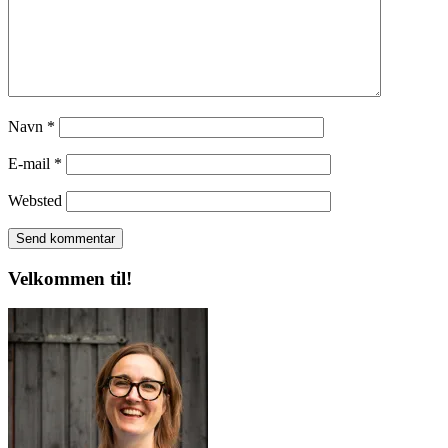
Navn
*
E-mail
*
Websted
Velkommen til!