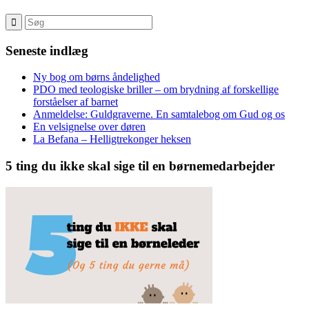
Seneste indlæg
Ny bog om børns åndelighed
PDO med teologiske briller – om brydning af forskellige
forståelser af barnet
Anmeldelse: Guldgraverne. En samtalebog om Gud og os
En velsignelse over døren
La Befana – Helligtrekonger heksen
5 ting du ikke skal sige til en børnemedarbejder