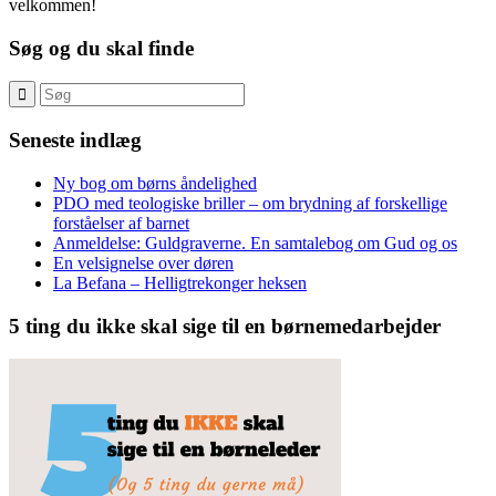
velkommen!
Søg og du skal finde
Seneste indlæg
Ny bog om børns åndelighed
PDO med teologiske briller – om brydning af forskellige
forståelser af barnet
Anmeldelse: Guldgraverne. En samtalebog om Gud og os
En velsignelse over døren
La Befana – Helligtrekonger heksen
5 ting du ikke skal sige til en børnemedarbejder