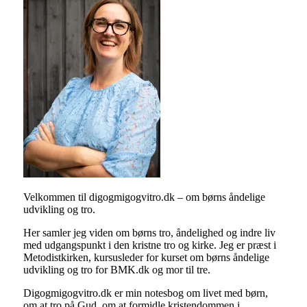
Velkommen til digogmigogvitro.dk – om børns åndelige
udvikling og tro.
Her samler jeg viden om børns tro, åndelighed og indre liv
med udgangspunkt i den kristne tro og kirke. Jeg er præst i
Metodistkirken, kursusleder for kurset om børns åndelige
udvikling og tro for BMK.dk og mor til tre.
Digogmigogvitro.dk er min notesbog om livet med børn,
om at tro på Gud, om at formidle kristendommen i