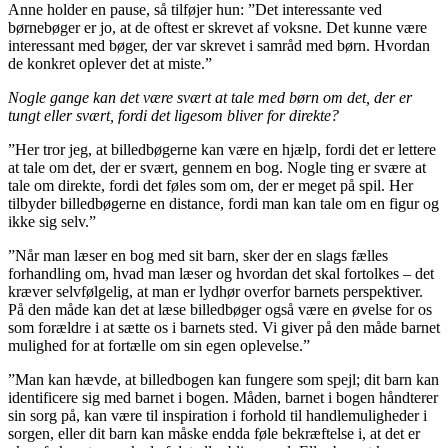
Anne holder en pause, så tilføjer hun: ”Det interessante ved
børnebøger er jo, at de oftest er skrevet af voksne. Det kunne være
interessant med bøger, der var skrevet i samråd med børn. Hvordan
de konkret oplever det at miste.”
Nogle gange kan det være svært at tale med børn om det, der er
tungt eller svært, fordi det ligesom bliver for direkte?
”Her tror jeg, at billedbøgerne kan være en hjælp, fordi det er lettere
at tale om det, der er svært, gennem en bog. Nogle ting er svære at
tale om direkte, fordi det føles som om, der er meget på spil. Her
tilbyder billedbøgerne en distance, fordi man kan tale om en figur og
ikke sig selv.”
”Når man læser en bog med sit barn, sker der en slags fælles
forhandling om, hvad man læser og hvordan det skal fortolkes – det
kræver selvfølgelig, at man er lydhør overfor barnets perspektiver.
På den måde kan det at læse billedbøger også være en øvelse for os
som forældre i at sætte os i barnets sted. Vi giver på den måde barnet
mulighed for at fortælle om sin egen oplevelse.”
”Man kan hævde, at billedbogen kan fungere som spejl; dit barn kan
identificere sig med barnet i bogen. Måden, barnet i bogen håndterer
sin sorg på, kan være til inspiration i forhold til handlemuligheder i
sorgen, eller dit barn kan måske endda føle bekræftelse i, at det er