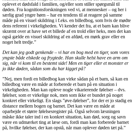
oplevet et dødsfald i familien, og/eller som stiller spørgsmål til
døden. Fra kognitionsforskningen ved vi, at mennesker – og her i
særlig grad yngre børn – har en tendens til at reagere på samme
måde på en visuel skildring i f.eks. en billedbog, som hvis de mødte
dens referent i virkeligheden. Vi kender det fra, at et barn kan blive
skræmt over at have set et billede af en trold eller heks, men det kan
også gælde en visuel skildring af en afdød, en mørk grav eller en
noget helt tredje.”
Det kan jeg godt genkende – vi har en bog med en tiger, som vores
yngste både elskede og frygtede. Han skulle helst have en arm om
sig, når vi kom til en bestemt side! Men en tiger eller et monster er
jo ikke døden, sådan som du har kigget på?
”Nej, men fordi en billedbog kan virke sådan på et barn, så kan en
billedbog være en måde at forberede et barn på en situation i
virkeligheden. Man kan opleve nogle vikarierende følelser – dvs.
følelser, som er virkelige nok, men som ikke er bundet på noget
konkret eller virkeligt. En slags ”øve-følelser”, for der er jo stadig en
distance mellem bogen og barnet. Det kan være en måde at
oparbejde et større følelsesregister på. Også selvom læsningen
måske ikke taler ind i en konkret situation, kan død, sorg og savn
være en udmærket ting at læse om, fordi man kan forberede barnet
på, hvilke følelser, der kan opstå, når man oplever døden tæt på.”