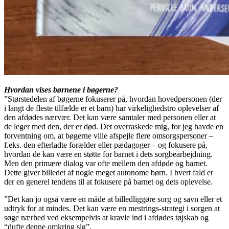
Hvordan vises børnene i bøgerne?
”Størstedelen af bøgerne fokuserer på, hvordan hovedpersonen (der
i langt de fleste tilfælde er et barn) har virkelighedstro oplevelser af
den afdødes nærvær. Det kan være samtaler med personen eller at
de leger med den, der er død. Det overraskede mig, for jeg havde en
forventning om, at bøgerne ville afspejle flere omsorgspersoner –
f.eks. den efterladte forælder eller pædagoger – og fokusere på,
hvordan de kan være en støtte for barnet i dets sorgbearbejdning.
Men den primære dialog var ofte mellem den afdøde og barnet.
Dette giver billedet af nogle meget autonome børn. I hvert fald er
der en generel tendens til at fokusere på barnet og dets oplevelse.
”Det kan jo også være en måde at billedliggøre sorg og savn eller et
udtryk for at mindes. Det kan være en mestrings-strategi i sorgen at
søge nærhed ved eksempelvis at kravle ind i afdødes tøjskab og
“dufte denne omkring sig”.