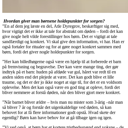
Hvordan giver man børnene holdepunkter for sorgen?
”En af dem jeg læste en del, Atle Dyregrov, beskæftiger sig med,
hvor vigtigt det er ikke at tale for abstrakt om døden – fordi det kan
give nogle helt vilde forestillinger hos børn. Det er vigtigt at tale
sandfærdigt og konkret. Vi skal give den information, vi har. Han er
også fortaler for ritualer og for at gøre noget konkret sammen med
børn, fordi det giver nogle holdepunkter for sorgen.
”Her kan billedbøgerne også være en hjælp til at forberede et barn
på fremvisning og begravelse. Der kan være mange ting, der gør
indtryk på et barn: huden på afdøde var gul, håret var redt til en
anden siden end det plejede at være. Det kan godt blive et lille
traume, og det er der jo ikke noget at sige til, for det er en voldsom
oplevelse. Men det kan også være en god ting at opleve, fordi det
bliver nemmere at forstå døden, når den bliver gjort mere konkret.
”Når barnet bliver ældre – hvis man nu mister som 3-årig –når man
så bliver 7 år og forstår det uigenkaldelige ved døden, så kan
behovet for at få flere informationer godt opstå. Hvad skete der
egentlig? Børn kan have behov for at gå tilbage igen og igen.
”Vi ved også, at børn har et kortere tristhedsspænd end voksne – de