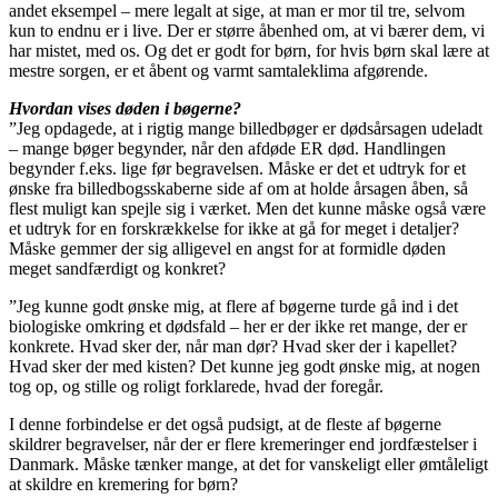
andet eksempel – mere legalt at sige, at man er mor til tre, selvom
kun to endnu er i live. Der er større åbenhed om, at vi bærer dem, vi
har mistet, med os. Og det er godt for børn, for hvis børn skal lære at
mestre sorgen, er et åbent og varmt samtaleklima afgørende.
Hvordan vises døden i bøgerne?
”Jeg opdagede, at i rigtig mange billedbøger er dødsårsagen udeladt
– mange bøger begynder, når den afdøde ER død. Handlingen
begynder f.eks. lige før begravelsen. Måske er det et udtryk for et
ønske fra billedbogsskaberne side af om at holde årsagen åben, så
flest muligt kan spejle sig i værket. Men det kunne måske også være
et udtryk for en forskrækkelse for ikke at gå for meget i detaljer?
Måske gemmer der sig alligevel en angst for at formidle døden
meget sandfærdigt og konkret?
”Jeg kunne godt ønske mig, at flere af bøgerne turde gå ind i det
biologiske omkring et dødsfald – her er der ikke ret mange, der er
konkrete. Hvad sker der, når man dør? Hvad sker der i kapellet?
Hvad sker der med kisten? Det kunne jeg godt ønske mig, at nogen
tog op, og stille og roligt forklarede, hvad der foregår.
I denne forbindelse er det også pudsigt, at de fleste af bøgerne
skildrer begravelser, når der er flere kremeringer end jordfæstelser i
Danmark. Måske tænker mange, at det for vanskeligt eller ømtåleligt
at skildre en kremering for børn?