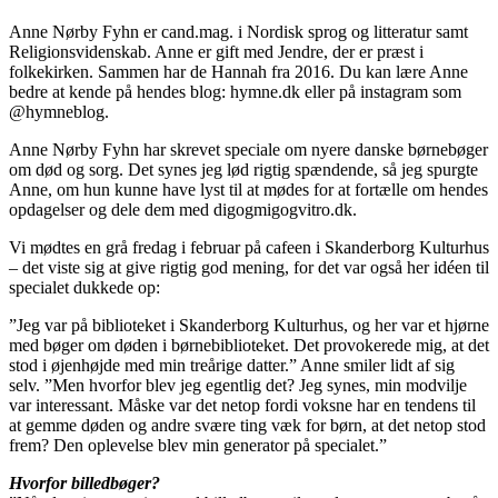
Anne Nørby Fyhn er cand.mag. i Nordisk sprog og litteratur samt
Religionsvidenskab. Anne er gift med Jendre, der er præst i
folkekirken. Sammen har de Hannah fra 2016. Du kan lære Anne
bedre at kende på hendes blog: hymne.dk eller på instagram som
@hymneblog.
Anne Nørby Fyhn har skrevet speciale om nyere danske børnebøger
om død og sorg. Det synes jeg lød rigtig spændende, så jeg spurgte
Anne, om hun kunne have lyst til at mødes for at fortælle om hendes
opdagelser og dele dem med digogmigogvitro.dk.
Vi mødtes en grå fredag i februar på cafeen i Skanderborg Kulturhus
– det viste sig at give rigtig god mening, for det var også her idéen til
specialet dukkede op:
”Jeg var på biblioteket i Skanderborg Kulturhus, og her var et hjørne
med bøger om døden i børnebiblioteket. Det provokerede mig, at det
stod i øjenhøjde med min treårige datter.” Anne smiler lidt af sig
selv. ”Men hvorfor blev jeg egentlig det? Jeg synes, min modvilje
var interessant. Måske var det netop fordi voksne har en tendens til
at gemme døden og andre svære ting væk for børn, at det netop stod
frem? Den oplevelse blev min generator på specialet.”
Hvorfor billedbøger?