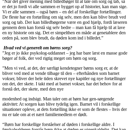
”Når det giver mening med billedbøger til at tale om sorg og tab, så
er det jo fordi vi alle sammen er bygget op af historier, kan man sige.
Vi er alle sammen – også børn – en del af forskellige fortællinger.
De fleste har en fortælling om sig selv, men den kan blive brudt ved
sorg og tab. Der kan billedbøgerne være en god hjælp, fordi læseren
gennem dem kan forstå sig selv bedre – man kan få hjælp til at lave
en ny historie om sig. Det er simpelthen en måde at genetablere den
orden på, som blev brudt, da døden kom ind i billedet.”
Hvad ved vi generelt om børns sorg?
”Jeg er jo ikke psykolog-uddannet – jeg har bare læst en masse gode
bøger af folk, der ved rigtig meget om børn og sorg.
”Men vi ved, at det, der særligt kendetegner børns sorg er, at de
bliver ved med at vende tilbage til den – efterhånden som barnet
vokser, bliver der hele tiden skrevet nye kapitler og nye fortællinger
om det, der skete. I takt med at barnet vokser, har det behov for at
forstå det, der skete, med den nye
modenhed og indsigt. Man taler om at børn har gen-sørgende
aktivitet: At sorgen kan blive tydelig igen. Barnet vil i forskellige
situationer opleve, at dets fortælling ikke er som de flestes – hvis der
nu er tale om at et nært familiemedlem er dødt.
“Børn har forskellige forståelser af døden i forskellige aldre. I
førskolealderen forstår børn ikke at døden er uigenkaldelig. Det kan