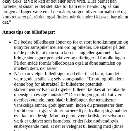
okay f.eks. at være ked af det eller blive vred. Eller barnet kan
fortælle, at sådan er det slet ikke for ham eller hende. Og så kan
brugen af bøger være en af de måder, sorgen bliver normaliseret og
konkretiseret på, så den også findes, når de andre i klassen har glemt
det.”
Annes tips om billedbøger:
De bedste billedbøger åbner op for et stort fortolkningsrum og
udnytter samspillet mellem ord og billeder. De skaber på den
måde plads til, at man som læser – ung eller gammel – kan
bringe sine egner perspektiver og erfaringer til fortolkningen.
På den måde formår billedbogen også at åbne samtalen op
imellem dem, der læser.
Når man vælger billedbøger med eller til sit barn, kan det
være godt at stille sig selv spørgsmålet: “Er ord og billeder i
denne bog for abstrakte? Er billederne potentielt
skræmmende? Kan ord og/eller billeder tænkes at fremkalde
uhensigtsmæssige fantasier?” Der er ingen grund til at være
overbeskyttende, men bladr billedbøger, der tematiserer
vanskelige emner, godt igennem, inden du præsenterer dem
for dit barn – også så du er forberedt på, hvilke spørgsmål der
evt. kan melde sig. Man må gerne være kritisk, for selvom et
værk er udgivet som børnebog, er det ikke nødvendigvis
ensbetydende med, at det er velegnet til læsning med (dine)