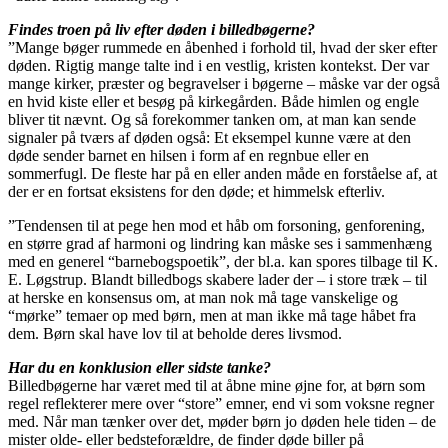
Findes troen på liv efter døden i billedbøgerne?
”Mange bøger rummede en åbenhed i forhold til, hvad der sker efter
døden. Rigtig mange talte ind i en vestlig, kristen kontekst. Der var
mange kirker, præster og begravelser i bøgerne – måske var der også
en hvid kiste eller et besøg på kirkegården. Både himlen og engle
bliver tit nævnt. Og så forekommer tanken om, at man kan sende
signaler på tværs af døden også: Et eksempel kunne være at den
døde sender barnet en hilsen i form af en regnbue eller en
sommerfugl. De fleste har på en eller anden måde en forståelse af, at
der er en fortsat eksistens for den døde; et himmelsk efterliv.
”Tendensen til at pege hen mod et håb om forsoning, genforening,
en større grad af harmoni og lindring kan måske ses i sammenhæng
med en generel “barnebogspoetik”, der bl.a. kan spores tilbage til K.
E. Løgstrup. Blandt billedbogs skabere lader der – i store træk – til
at herske en konsensus om, at man nok må tage vanskelige og
“mørke” temaer op med børn, men at man ikke må tage håbet fra
dem. Børn skal have lov til at beholde deres livsmod.
Har du en konklusion eller sidste tanke?
Billedbøgerne har været med til at åbne mine øjne for, at børn som
regel reflekterer mere over “store” emner, end vi som voksne regner
med. Når man tænker over det, møder børn jo døden hele tiden – de
mister olde- eller bedsteforældre, de finder døde biller på