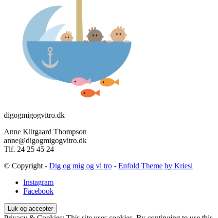
digogmigogvitro.dk
Anne Klitgaard Thompson
anne@digogmigogvitro.dk
Tlf. 24 25 45 24
© Copyright -
Dig og mig og vi tro
-
Enfold Theme by Kriesi
Instagram
Facebook
Privacy & Cookies: This site uses cookies. By continuing to use this