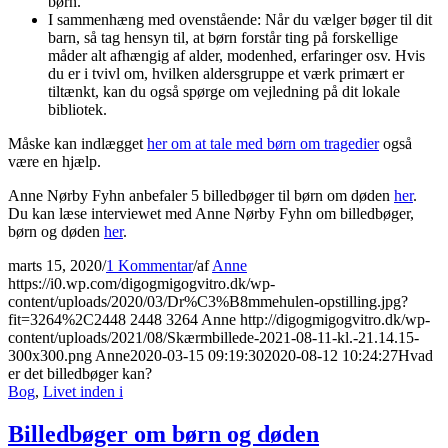
børn.
I sammenhæng med ovenstående: Når du vælger bøger til dit
barn, så tag hensyn til, at børn forstår ting på forskellige
måder alt afhængig af alder, modenhed, erfaringer osv. Hvis
du er i tvivl om, hvilken aldersgruppe et værk primært er
tiltænkt, kan du også spørge om vejledning på dit lokale
bibliotek.
Måske kan indlægget
her om at tale med børn om tragedier
også
være en hjælp.
Anne Nørby Fyhn anbefaler 5 billedbøger til børn om døden
her
.
Du kan læse interviewet med Anne Nørby Fyhn om billedbøger,
børn og døden
her
.
marts 15, 2020
/
1 Kommentar
/
af
Anne
https://i0.wp.com/digogmigogvitro.dk/wp-
content/uploads/2020/03/Dr%C3%B8mmehulen-opstilling.jpg?
fit=3264%2C2448
2448
3264
Anne
http://digogmigogvitro.dk/wp-
content/uploads/2021/08/Skærmbillede-2021-08-11-kl.-21.14.15-
300x300.png
Anne
2020-03-15 09:19:30
2020-08-12 10:24:27
Hvad
er det billedbøger kan?
Bog
,
Livet inden i
Billedbøger om børn og døden