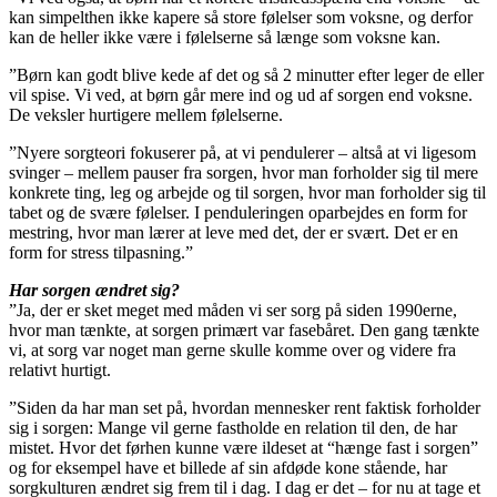
kan simpelthen ikke kapere så store følelser som voksne, og derfor
kan de heller ikke være i følelserne så længe som voksne kan.
”Børn kan godt blive kede af det og så 2 minutter efter leger de eller
vil spise. Vi ved, at børn går mere ind og ud af sorgen end voksne.
De veksler hurtigere mellem følelserne.
”Nyere sorgteori fokuserer på, at vi pendulerer – altså at vi ligesom
svinger – mellem pauser fra sorgen, hvor man forholder sig til mere
konkrete ting, leg og arbejde og til sorgen, hvor man forholder sig til
tabet og de svære følelser. I penduleringen oparbejdes en form for
mestring, hvor man lærer at leve med det, der er svært. Det er en
form for stress tilpasning.”
Har sorgen ændret sig?
”Ja, der er sket meget med måden vi ser sorg på siden 1990erne,
hvor man tænkte, at sorgen primært var fasebåret. Den gang tænkte
vi, at sorg var noget man gerne skulle komme over og videre fra
relativt hurtigt.
”Siden da har man set på, hvordan mennesker rent faktisk forholder
sig i sorgen: Mange vil gerne fastholde en relation til den, de har
mistet. Hvor det førhen kunne være ildeset at “hænge fast i sorgen”
og for eksempel have et billede af sin afdøde kone stående, har
sorgkulturen ændret sig frem til i dag. I dag er det – for nu at tage et