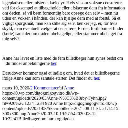
legepladsen eller mister et kæledyr. Hvis vi som voksne censurerer,
ved for eksempel at tilbageholde eller afskærme dem fra information
om døden, så vil børn formentlig bare opsøge den selv – men nu
uden en voksen i hånden, der kan hjælpe dem med at forstå. Så et
vigtigt spørgsmål, man kan stille sig selv, tænker jeg, er, for hvis
skyld, man eventuelt vælger at censurere; Er det, fordi barnet finder
(korte) samtaler om døden ubehagelige, eller stammer ubehaget fra
mig selv?
Anne har lavet en liste med de fem billedbøger hun synes bedst om
– du finder anbefalingerne
her
.
Derudover kommer også et indlæg om, hvad det er billedbøgerne
ifølge Anne kan som samtale-starter. Det finder du
her
.
marts 10, 2020
/
2 Kommentarer
/
af
Anne
https://i0.wp.com/digogmigogvitro.dk/wp-
content/uploads/2020/03/Anne-N%C3%B8rby-Fyhn.jpg?
fit=920%2C1234
1234
920
Anne
http://digogmigogvitro.dk/wp-
content/uploads/2021/08/Skærmbillede-2021-08-11-kl.-21.14.15-
300x300.png
Anne
2020-03-10 19:57:54
2020-08-12
10:22:41
Billedbøger om børn og døden