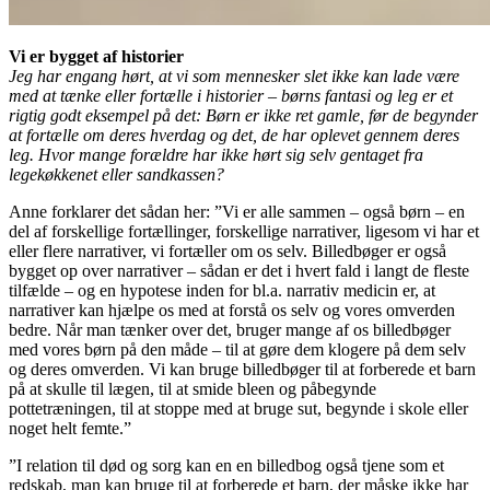
Vi er bygget af historier
Jeg har engang hørt, at vi som mennesker slet ikke kan lade være
med at tænke eller fortælle i historier – børns fantasi og leg er et
rigtig godt eksempel på det: Børn er ikke ret gamle, før de begynder
at fortælle om deres hverdag og det, de har oplevet gennem deres
leg. Hvor mange forældre har ikke hørt sig selv gentaget fra
legekøkkenet eller sandkassen?
Anne forklarer det sådan her: ”Vi er alle sammen – også børn – en
del af forskellige fortællinger, forskellige narrativer, ligesom vi har et
eller flere narrativer, vi fortæller om os selv. Billedbøger er også
bygget op over narrativer – sådan er det i hvert fald i langt de fleste
tilfælde – og en hypotese inden for bl.a. narrativ medicin er, at
narrativer kan hjælpe os med at forstå os selv og vores omverden
bedre. Når man tænker over det, bruger mange af os billedbøger
med vores børn på den måde – til at gøre dem klogere på dem selv
og deres omverden. Vi kan bruge billedbøger til at forberede et barn
på at skulle til lægen, til at smide bleen og påbegynde
pottetræningen, til at stoppe med at bruge sut, begynde i skole eller
noget helt femte.”
”I relation til død og sorg kan en en billedbog også tjene som et
redskab, man kan bruge til at forberede et barn, der måske ikke har