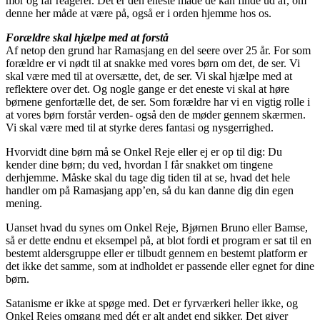
mor og far reagerer. Det er den eneste måde de kan finde ud af, om
denne her måde at være på, også er i orden hjemme hos os.
Forældre skal hjælpe med at forstå
Af netop den grund har Ramasjang en del seere over 25 år. For som
forældre er vi nødt til at snakke med vores børn om det, de ser. Vi
skal være med til at oversætte, det, de ser. Vi skal hjælpe med at
reflektere over det. Og nogle gange er det eneste vi skal at høre
børnene genfortælle det, de ser. Som forældre har vi en vigtig rolle i
at vores børn forstår verden- også den de møder gennem skærmen.
Vi skal være med til at styrke deres fantasi og nysgerrighed.
Hvorvidt dine børn må se Onkel Reje eller ej er op til dig: Du
kender dine børn; du ved, hvordan I får snakket om tingene
derhjemme. Måske skal du tage dig tiden til at se, hvad det hele
handler om på Ramasjang app’en, så du kan danne dig din egen
mening.
Uanset hvad du synes om Onkel Reje, Bjørnen Bruno eller Bamse,
så er dette endnu et eksempel på, at blot fordi et program er sat til en
bestemt aldersgruppe eller er tilbudt gennem en bestemt platform er
det ikke det samme, som at indholdet er passende eller egnet for dine
børn.
Satanisme er ikke at spøge med. Det er fyrværkeri heller ikke, og
Onkel Rejes omgang med dét er alt andet end sikker. Det giver