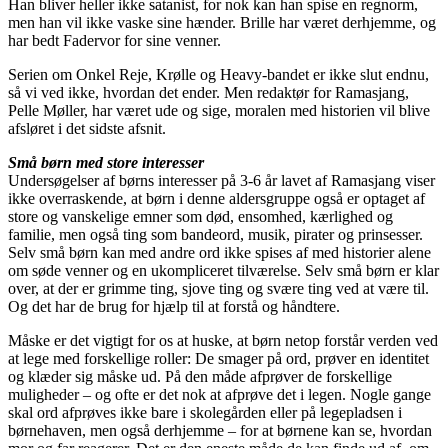
Han bliver heller ikke satanist, for nok kan han spise en regnorm,
men han vil ikke vaske sine hænder. Brille har været derhjemme, og
har bedt Fadervor for sine venner.
Serien om Onkel Reje, Krølle og Heavy-bandet er ikke slut endnu,
så vi ved ikke, hvordan det ender. Men redaktør for Ramasjang,
Pelle Møller, har været ude og sige, moralen med historien vil blive
afsløret i det sidste afsnit.
Små børn med store interesser
Undersøgelser af børns interesser på 3-6 år lavet af Ramasjang viser
ikke overraskende, at børn i denne aldersgruppe også er optaget af
store og vanskelige emner som død, ensomhed, kærlighed og
familie, men også ting som bandeord, musik, pirater og prinsesser.
Selv små børn kan med andre ord ikke spises af med historier alene
om søde venner og en ukompliceret tilværelse. Selv små børn er klar
over, at der er grimme ting, sjove ting og svære ting ved at være til.
Og det har de brug for hjælp til at forstå og håndtere.
Måske er det vigtigt for os at huske, at børn netop forstår verden ved
at lege med forskellige roller: De smager på ord, prøver en identitet
og klæder sig måske ud. På den måde afprøver de forskellige
muligheder – og ofte er det nok at afprøve det i legen. Nogle gange
skal ord afprøves ikke bare i skolegården eller på legepladsen i
børnehaven, men også derhjemme – for at børnene kan se, hvordan