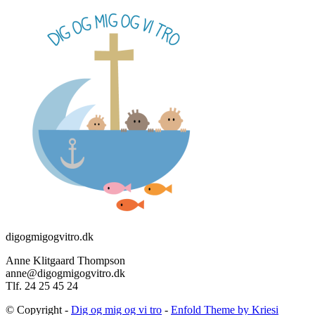
digogmigogvitro.dk
Anne Klitgaard Thompson
anne@digogmigogvitro.dk
Tlf. 24 25 45 24
© Copyright -
Dig og mig og vi tro
-
Enfold Theme by Kriesi