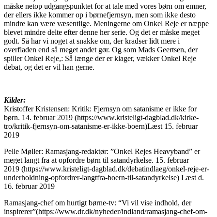
måske netop udgangspunktet for at tale med vores børn om emner,
der ellers ikke kommer op i børnefjernsyn, men som ikke desto
mindre kan være væsentlige. Meningerne om Onkel Reje er næppe
blevet mindre delte efter denne her serie. Og det er måske meget
godt. Så har vi noget at snakke om, der kradser lidt mere i
overfladen end så meget andet gør. Og som Mads Geertsen, der
spiller Onkel Reje,: Så længe der er klager, vækker Onkel Reje
debat, og det er vil han gerne.
Kilder:
Kristoffer Kristensen: Kritik: Fjernsyn om satanisme er ikke for
børn. 14. februar 2019 (https://www.kristeligt-dagblad.dk/kirke-
tro/kritik-fjernsyn-om-satanisme-er-ikke-boern)Læst 15. februar
2019
Pelle Møller: Ramasjang-redaktør: ”Onkel Rejes Heavyband” er
meget langt fra at opfordre børn til satandyrkelse. 15. februar
2019 (https://www.kristeligt-dagblad.dk/debatindlaeg/onkel-reje-er-
underholdning-opfordrer-langtfra-boern-til-satandyrkelse) Læst d.
16. februar 2019
Ramasjang-chef om hurtigt børne-tv: “Vi vil vise indhold, der
inspirerer”(https://www.dr.dk/nyheder/indland/ramasjang-chef-om-