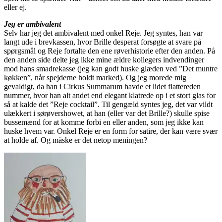
eller ej.
Jeg er ambivalent
Selv har jeg det ambivalent med onkel Reje. Jeg syntes, han var
langt ude i brevkassen, hvor Brille desperat forsøgte at svare på
spørgsmål og Reje fortalte den ene røverhistorie efter den anden. På
den anden side delte jeg ikke mine ældre kollegers indvendinger
mod hans smadrekasse (jeg kan godt huske glæden ved ”Det muntre
køkken”, når spejderne holdt marked). Og jeg morede mig
gevaldigt, da han i Cirkus Summarum havde et lidet flattereden
nummer, hvor han alt andet end elegant klatrede op i et stort glas for
så at kalde det ”Reje cocktail”. Til gengæld syntes jeg, det var vildt
ulækkert i sørøvershowet, at han (eller var det Brille?) skulle spise
bussemænd for at komme forbi en eller anden, som jeg ikke kan
huske hvem var. Onkel Reje er en form for satire, der kan være svær
at holde af. Og måske er det netop meningen?