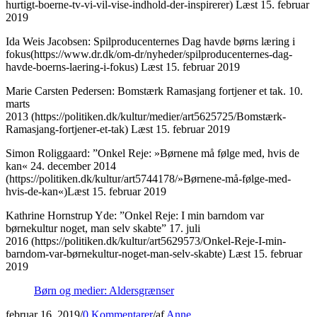
hurtigt-boerne-tv-vi-vil-vise-indhold-der-inspirerer) Læst 15. februar
2019
Ida Weis Jacobsen: Spilproducenternes Dag havde børns læring i
fokus(https://www.dr.dk/om-dr/nyheder/spilproducenternes-dag-
havde-boerns-laering-i-fokus) Læst 15. februar 2019
Marie Carsten Pedersen: Bomstærk Ramasjang fortjener et tak. 10.
marts
2013 (https://politiken.dk/kultur/medier/art5625725/Bomstærk-
Ramasjang-fortjener-et-tak) Læst 15. februar 2019
Simon Roliggaard: ”Onkel Reje: »Børnene må følge med, hvis de
kan« 24. december 2014
(https://politiken.dk/kultur/art5744178/»Børnene-må-følge-med-
hvis-de-kan«)Læst 15. februar 2019
Kathrine Hornstrup Yde: ”Onkel Reje: I min barndom var
børnekultur noget, man selv skabte” 17. juli
2016 (https://politiken.dk/kultur/art5629573/Onkel-Reje-I-min-
barndom-var-børnekultur-noget-man-selv-skabte) Læst 15. februar
2019
Børn og medier: Aldersgrænser
februar 16, 2019
/
0 Kommentarer
/
af
Anne