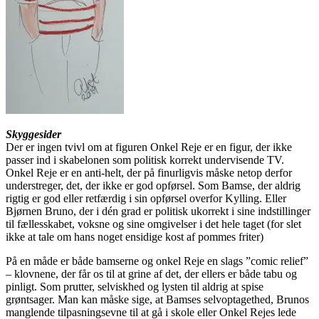
Skyggesider
Der er ingen tvivl om at figuren Onkel Reje er en figur, der ikke
passer ind i skabelonen som politisk korrekt undervisende TV.
Onkel Reje er en anti-helt, der på finurligvis måske netop derfor
understreger, det, der ikke er god opførsel. Som Bamse, der aldrig
rigtig er god eller retfærdig i sin opførsel overfor Kylling. Eller
Bjørnen Bruno, der i dén grad er politisk ukorrekt i sine indstillinger
til fællesskabet, voksne og sine omgivelser i det hele taget (for slet
ikke at tale om hans noget ensidige kost af pommes friter)
På en måde er både bamserne og onkel Reje en slags ”comic relief”
– klovnene, der får os til at grine af det, der ellers er både tabu og
pinligt. Som prutter, selviskhed og lysten til aldrig at spise
grøntsager. Man kan måske sige, at Bamses selvoptagethed, Brunos
manglende tilpasningsevne til at gå i skole eller Onkel Rejes lede