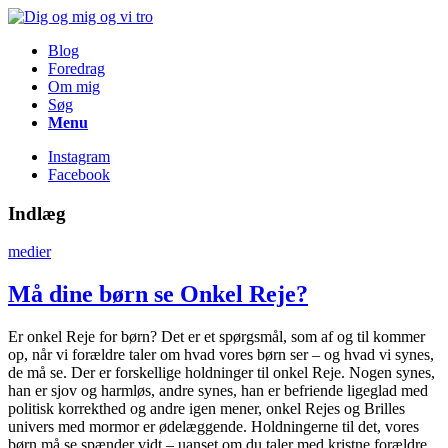
Blog
Foredrag
Om mig
Søg
Menu
Instagram
Facebook
Indlæg
medier
Må dine børn se Onkel Reje?
Er onkel Reje for børn? Det er et spørgsmål, som af og til kommer
op, når vi forældre taler om hvad vores børn ser – og hvad vi synes,
de må se. Der er forskellige holdninger til onkel Reje. Nogen synes,
han er sjov og harmløs, andre synes, han er befriende ligeglad med
politisk korrekthed og andre igen mener, onkel Rejes og Brilles
univers med mormor er ødelæggende. Holdningerne til det, vores
børn må se spænder vidt – uanset om du taler med kristne forældre