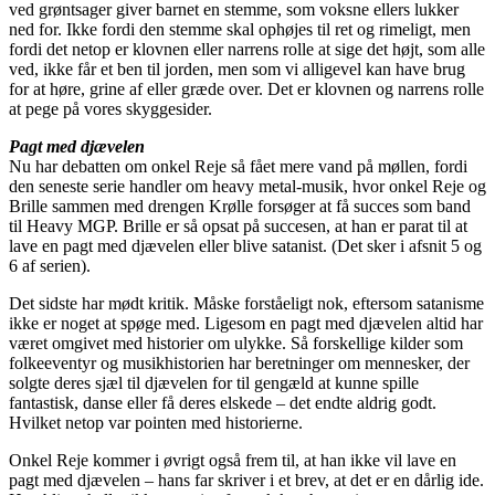
ved grøntsager giver barnet en stemme, som voksne ellers lukker
ned for. Ikke fordi den stemme skal ophøjes til ret og rimeligt, men
fordi det netop er klovnen eller narrens rolle at sige det højt, som alle
ved, ikke får et ben til jorden, men som vi alligevel kan have brug
for at høre, grine af eller græde over. Det er klovnen og narrens rolle
at pege på vores skyggesider.
Pagt med djævelen
Nu har debatten om onkel Reje så fået mere vand på møllen, fordi
den seneste serie handler om heavy metal-musik, hvor onkel Reje og
Brille sammen med drengen Krølle forsøger at få succes som band
til Heavy MGP. Brille er så opsat på succesen, at han er parat til at
lave en pagt med djævelen eller blive satanist. (Det sker i afsnit 5 og
6 af serien).
Det sidste har mødt kritik. Måske forståeligt nok, eftersom satanisme
ikke er noget at spøge med. Ligesom en pagt med djævelen altid har
været omgivet med historier om ulykke. Så forskellige kilder som
folkeeventyr og musikhistorien har beretninger om mennesker, der
solgte deres sjæl til djævelen for til gengæld at kunne spille
fantastisk, danse eller få deres elskede – det endte aldrig godt.
Hvilket netop var pointen med historierne.
Onkel Reje kommer i øvrigt også frem til, at han ikke vil lave en
pagt med djævelen – hans far skriver i et brev, at det er en dårlig ide.