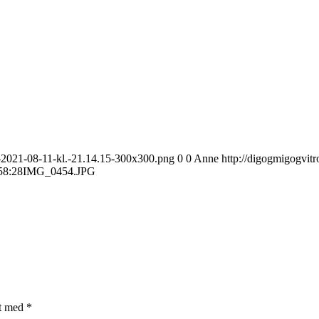
e-2021-08-11-kl.-21.14.15-300x300.png
0
0
Anne
http://digogmigogvit
58:28
IMG_0454.JPG
et med
*