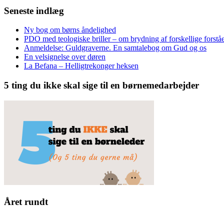
Seneste indlæg
Ny bog om børns åndelighed
PDO med teologiske briller – om brydning af forskellige forståe
Anmeldelse: Guldgraverne. En samtalebog om Gud og os
En velsignelse over døren
La Befana – Helligtrekonger heksen
5 ting du ikke skal sige til en børnemedarbejder
Året rundt