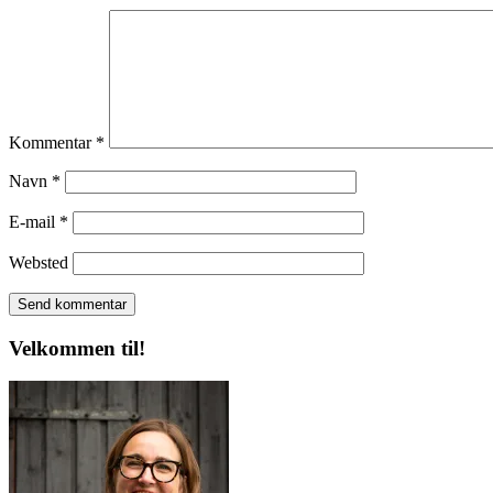
Kommentar
*
Navn
*
E-mail
*
Websted
Velkommen til!