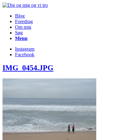
Blog
Foredrag
Om mig
Søg
Menu
Instagram
Facebook
IMG_0454.JPG