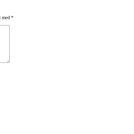
et med
*