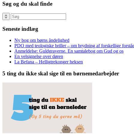
Søg og du skal finde
Seneste indlæg
Ny bog om børns åndelighed
PDO med teologiske briller – om brydning af forskellige forståe
Anmeldelse: Guldgraverne. En samtalebog om Gud og os
En velsignelse over døren
La Befana – Helligtrekonger heksen
5 ting du ikke skal sige til en børnemedarbejder