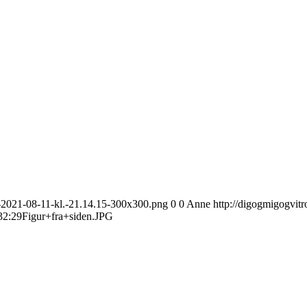
e-2021-08-11-kl.-21.14.15-300x300.png
0
0
Anne
http://digogmigogvit
32:29
Figur+fra+siden.JPG