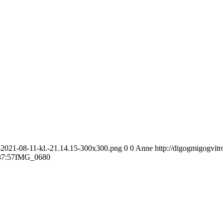
e-2021-08-11-kl.-21.14.15-300x300.png
0
0
Anne
http://digogmigogvit
37:57
IMG_0680