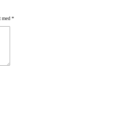
et med
*