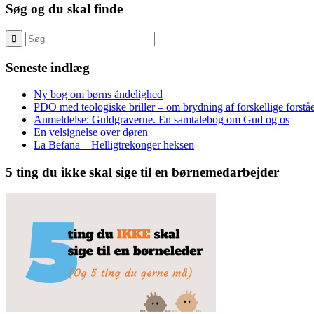
Søg og du skal finde
Seneste indlæg
Ny bog om børns åndelighed
PDO med teologiske briller – om brydning af forskellige forståe
Anmeldelse: Guldgraverne. En samtalebog om Gud og os
En velsignelse over døren
La Befana – Helligtrekonger heksen
5 ting du ikke skal sige til en børnemedarbejder