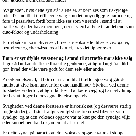
Svagheden, hvis dette syn står alene er, at børn ses som uskyldige
ude af stand til at træffe egne valg kan det umyndiggøre børnene og
føre til passivitet, fordi børn ikke ses som værende i stand til at
træffe valg eller have meninger, der er værd at lytte til andet end som
cute-faktor og underholdning.
Er det sådan børn bliver set, bliver de voksne let til serviceorganer,
beundrere og cheer-leaders af barnet, hvis det tipper over.
Børn er syndfylde væsener og i stand til at træffe moralske valg
Lige sådan kan de fleste forældre genkende, at børn langt fra altid
gør, hvad der ville være godt for dem selv eller andre.
Anerkendelsen af, at børn er i stand til at træffe egne valg gør det
muligt at give børn ansvar for egne handlinger. Styrken ved denne
forståelse er derfor, at børn får lov til at bære vægt og har betydning
for beslutninger i deres egne liv eksempelvis.
Svagheden ved denne forståelse er historisk set (og desværre stadig
nogle steder), at børn fra fødslen først og fremmest blev set som
syndige, og at den voksnes opgave var at knægte den syndige vilje
eller simpelthen banke synden ud af barnet.
Er dette synet på barnet kan den voksnes opgave være at stoppe