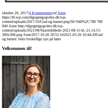
oktober 26, 2017
/
4 Kommentarer
/
af
Anne
https://i0.wp.com/digogmigogvitro.dk/wp-
content/uploads/2017/10/Gud-og-barnet.png?fit=940%2C788
788
940
Anne
http://digogmigogvitro.dk/wp-
content/uploads/2021/08/Skærmbillede-2021-08-11-kl.-21.14.15-
300x300.png
Anne
2017-10-26 20:52:10
2021-03-26 10:44:20
Gud
og barnet: Seks forskellige syn på børn
Velkommen til!