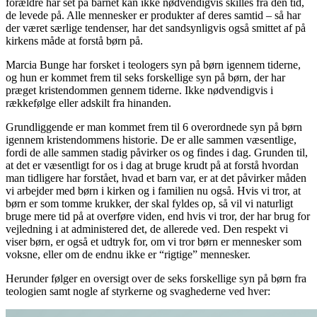
forældre har set på barnet kan ikke nødvendigvis skilles fra den tid,
de levede på. Alle mennesker er produkter af deres samtid – så har
der været særlige tendenser, har det sandsynligvis også smittet af på
kirkens måde at forstå børn på.
Marcia Bunge har forsket i teologers syn på børn igennem tiderne,
og hun er kommet frem til seks forskellige syn på børn, der har
præget kristendommen gennem tiderne. Ikke nødvendigvis i
rækkefølge eller adskilt fra hinanden.
Grundliggende er man kommet frem til 6 overordnede syn på børn
igennem kristendommens historie. De er alle sammen væsentlige,
fordi de alle sammen stadig påvirker os og findes i dag. Grunden til,
at det er væsentligt for os i dag at bruge krudt på at forstå hvordan
man tidligere har forstået, hvad et barn var, er at det påvirker måden
vi arbejder med børn i kirken og i familien nu også. Hvis vi tror, at
børn er som tomme krukker, der skal fyldes op, så vil vi naturligt
bruge mere tid på at overføre viden, end hvis vi tror, der har brug for
vejledning i at administered det, de allerede ved. Den respekt vi
viser børn, er også et udtryk for, om vi tror børn er mennesker som
voksne, eller om de endnu ikke er “rigtige” mennesker.
Herunder følger en oversigt over de seks forskellige syn på børn fra
teologien samt nogle af styrkerne og svaghederne ved hver: