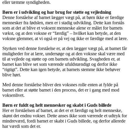
eller tæmme syndigheden.
Børn er i udvikling og har brug for støtte og vejledning
Denne forståelse af barnet lægger vægt på, at børn ikke er færdige
mennesker fra fødslen, men er i stadig udvikling. Dette kan forstås
som at det at blive et voksent menneske alene er målet for barnets
vækst, og at den voksne er “færdig” – hvilket kan betyde, at den
voksne glemmer, at vi også er på vej og ikke er færdige med at lære.
Styrken ved denne forståelse er, at den lægger vægt på, at barnet får
muligheder for at lære, undersøge og at den voksne skal være med
til at vejlede og støtte op om barnets udvikling. Svagheden er, at
barnet kan blive set som værende ufuldstændigt og derfor ikke
“rigtigt”. Dette kan igen betyde, at barnets stemme ikke behøver
blive hørt.
Med denne forståelse bliver den voksnes rolle enten at fylde på
barnet eller at støtte barnet i den process, det er i gang med mod
voksenlivet.
Børn er fuldt og helt mennesker og skabt i Guds billede
Her er forståelsen af barnet, at det er et færdigt og helt menneske,
skønt det endnu vokser. Dette anses ikke som værende et udtryk for
mindreværd, fordi barnet er skabt i Guds billede, og derfor allerede
har værdi som det er.