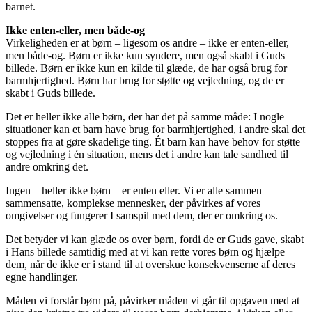
barnet.
Ikke enten-eller, men både-og
Virkeligheden er at børn – ligesom os andre – ikke er enten-eller,
men både-og. Børn er ikke kun syndere, men også skabt i Guds
billede. Børn er ikke kun en kilde til glæde, de har også brug for
barmhjertighed. Børn har brug for støtte og vejledning, og de er
skabt i Guds billede.
Det er heller ikke alle børn, der har det på samme måde: I nogle
situationer kan et barn have brug for barmhjertighed, i andre skal det
stoppes fra at gøre skadelige ting. Ét barn kan have behov for støtte
og vejledning i én situation, mens det i andre kan tale sandhed til
andre omkring det.
Ingen – heller ikke børn – er enten eller. Vi er alle sammen
sammensatte, komplekse mennesker, der påvirkes af vores
omgivelser og fungerer I samspil med dem, der er omkring os.
Det betyder vi kan glæde os over børn, fordi de er Guds gave, skabt
i Hans billede samtidig med at vi kan rette vores børn og hjælpe
dem, når de ikke er i stand til at overskue konsekvenserne af deres
egne handlinger.
Måden vi forstår børn på, påvirker måden vi går til opgaven med at