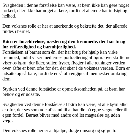
Svagheden i denne forståelse kan være, at børn ikke kan gøre noget
forkert, eller ikke har noget at lære, fordi det allerede har indsigt og
helhed.
Den voksnes rolle er her at anerkende og bekræfte det, der allerede
findes i barnet.
Børn er forældreløse, næsten og den fremmede, der har brug
for retfærdighed og barmhjertighed.
Forståelsen af barnet som én, der har brug for hjælp kan virke
fremmed, indtil vi ser mediernes portrættering af børn: overskrifterne
viser os børn, der lider, sulter, fryser, flygter i alle retninger verden
over. Ofte er børn ofre for det, der sker i de voksnes verden. Børn er
udsatte og sårbare, fordi de er så afhængige af mennesker omkring
dem.
Styrken ved denne forståelse er opmærksomheden på, at børn har
behov og er udsatte.
Svagheden ved denne forståelse af børn kan være, at alle børn altid
er ofre, der ses som ude af stand til at handle på egne vegne eller til
egen fordel. Barnet bliver med andre ord let magtesløs og uden
vægt.
Den voksnes rolle her er at hjælpe, drage omsorg og sørge for