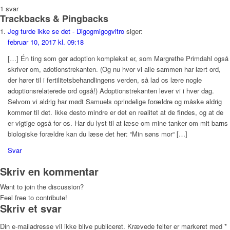
1
svar
Trackbacks & Pingbacks
Jeg turde ikke se det - Digogmigogvitro
siger:
februar 10, 2017 kl. 09:18
[…] Én ting som gør adoption komplekst er, som Margrethe Primdahl også
skriver om, adotionstrekanten. (Og nu hvor vi alle sammen har lært ord,
der hører til i fertilitetsbehandlingens verden, så lad os lære nogle
adoptionsrelaterede ord også!) Adoptionstrekanten lever vi i hver dag.
Selvom vi aldrig har mødt Samuels oprindelige forældre og måske aldrig
kommer til det. Ikke desto mindre er det en realitet at de findes, og at de
er vigtige også for os. Har du lyst til at læse om mine tanker om mit barns
biologiske forældre kan du læse det her: “Min søns mor“ […]
Svar
Skriv en kommentar
Want to join the discussion?
Feel free to contribute!
Skriv et svar
Din e-mailadresse vil ikke blive publiceret.
Krævede felter er markeret med
*