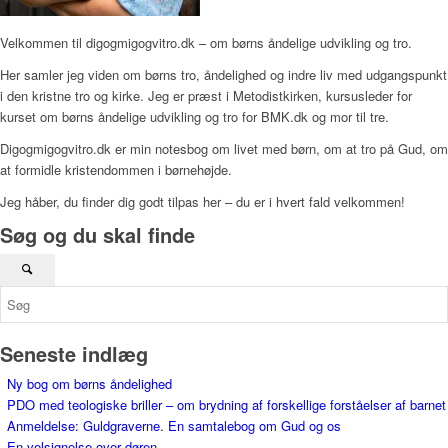
Velkommen til digogmigogvitro.dk – om børns åndelige udvikling og tro.
Her samler jeg viden om børns tro, åndelighed og indre liv med udgangspunkt
i den kristne tro og kirke. Jeg er præst i Metodistkirken, kursusleder for
kurset om børns åndelige udvikling og tro for BMK.dk og mor til tre.
Digogmigogvitro.dk er min notesbog om livet med børn, om at tro på Gud, om
at formidle kristendommen i børnehøjde.
Jeg håber, du finder dig godt tilpas her – du er i hvert fald velkommen!
Søg og du skal finde
Seneste indlæg
Ny bog om børns åndelighed
PDO med teologiske briller – om brydning af forskellige forståelser af barnet
Anmeldelse: Guldgraverne. En samtalebog om Gud og os
En velsignelse over døren