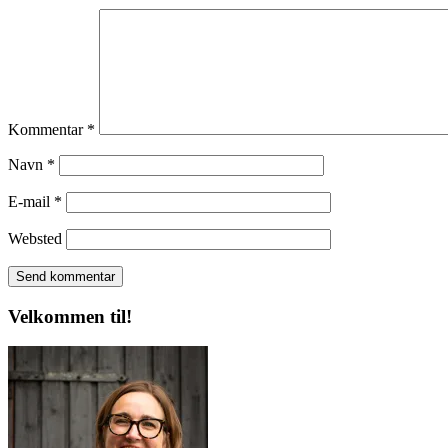
Kommentar
*
Navn
*
E-mail
*
Websted
Velkommen til!