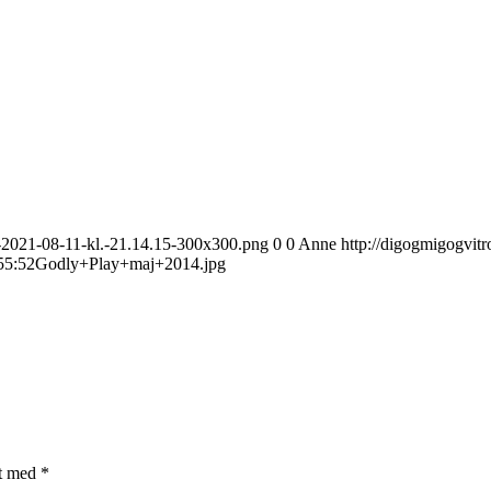
e-2021-08-11-kl.-21.14.15-300x300.png
0
0
Anne
http://digogmigogvit
55:52
Godly+Play+maj+2014.jpg
et med
*