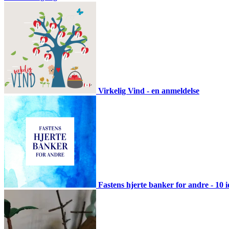
Virkelig Vind - en anmeldelse
Fastens hjerte banker for andre - 10 i