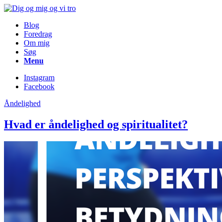
Blog
Foredrag
Om mig
Søg
Menu
Instagram
Facebook
Åndelighed
Hvad er åndelighed og spiritualitet?