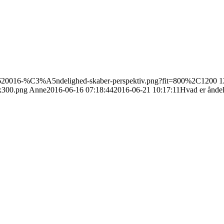
6/0620016-%C3%A5ndelighed-skaber-perspektiv.png?fit=800%2C1200
1
x300.png
Anne
2016-06-16 07:18:44
2016-06-21 10:17:11
Hvad er åndeli