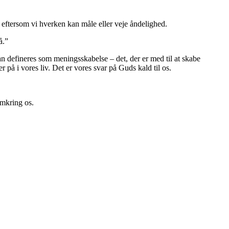
on eftersom vi hverken kan måle eller veje åndelighed.
å.”
an defineres som meningsskabelse – det, der er med til at skabe
r på i vores liv. Det er vores svar på Guds kald til os.
omkring os.