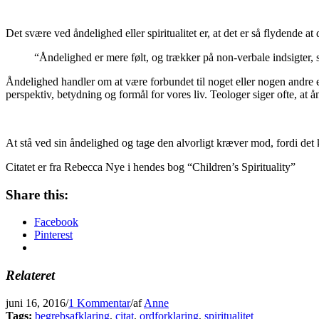
Det svære ved åndelighed eller spiritualitet er, at det er så flydende a
“Åndelighed er mere følt, og trækker på non-verbale indsigter,
Åndelighed handler om at være forbundet til noget eller nogen andre en
perspektiv, betydning og formål for vores liv. Teologer siger ofte, at å
At stå ved sin åndelighed og tage den alvorligt kræver mod, fordi de
Citatet er fra Rebecca Nye i hendes bog “Children’s Spirituality”
Share this:
Facebook
Pinterest
Relateret
juni 16, 2016
/
1 Kommentar
/
af
Anne
Tags:
begrebsafklaring
,
citat
,
ordforklaring
,
spiritualitet