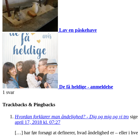
Lav en påskehave
De få heldige - anmeldelse
1
svar
Trackbacks & Pingbacks
Hvordan forklarer man åndelighed? - Dig og mig og vi tro
sige
april 17, 2018 kl. 07:27
[…] har før forsøgt at definerer, hvad åndelighed er – eller i hv