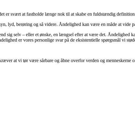
t det er svært at fastholde længe nok til at skabe en fuldstændig definiti
 syn, lyd, berøring og så videre. Åndelighed kan være en måde at vide p
d sig selv – eller et ønske, en længsel efter at være det. Åndelighed k
ndelighed er vores personlige svar på de eksistentielle spørgsmål vi støde
t kræver at vi tør være sårbare og åbne overfor verden og menneskerne 