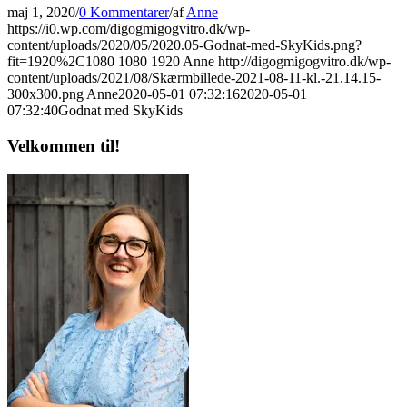
maj 1, 2020
/
0 Kommentarer
/
af
Anne
https://i0.wp.com/digogmigogvitro.dk/wp-
content/uploads/2020/05/2020.05-Godnat-med-SkyKids.png?
fit=1920%2C1080
1080
1920
Anne
http://digogmigogvitro.dk/wp-
content/uploads/2021/08/Skærmbillede-2021-08-11-kl.-21.14.15-
300x300.png
Anne
2020-05-01 07:32:16
2020-05-01
07:32:40
Godnat med SkyKids
Velkommen til!