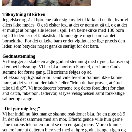
Tilknytning til kirken
Jeg elsker også at børnene føler sig knyttet til kirken i en tid, hvor vi
ellers ikke mødes. Og så elsker jeg, at det er nemt at gå til, og at det
er muligt at bringe alle ledere i spil. I en børnekirke med 130 børn
og 20 ledere er det fantastisk at kunne gøre noget som samlet
børnekirke. For det enkelte barn er det vigtigt at se lige præcis den
leder, som betyder noget ganske særligt for det barn.
Godnatstemning
Vi forsøger at skabe en ægte godnat stemning med dyner, bamser og
dæmpet belysning. Vi har bl.a. hørt om Samuel, der hører Guds
stemme for første gang. Historierne følges op ad
refleksionsspørgsmål som ”Gad vide hvorfor Samuel ikke kunne
høre, at det var Gud der talte?” eller ”Mon du har prøvet, at Gud
talte til dig?”. Vi introducerer børnene (og deres forældre) for chat
and catch, raketbøn, fadervor, at lyse velsignelsen samt forskallige
salmer og sange.
“Det gør mig tryg”
Vi har indtil nu fået mange skønne reaktioner bl.a. fra en pige på 9
år, der så det sammen med sin mor. Efterfølgende ville hun gerne
låne morens telefonen for at se den en gang mere. Moren kunne
senere høre at datteren blev ved med at høre godnatsangen igen og