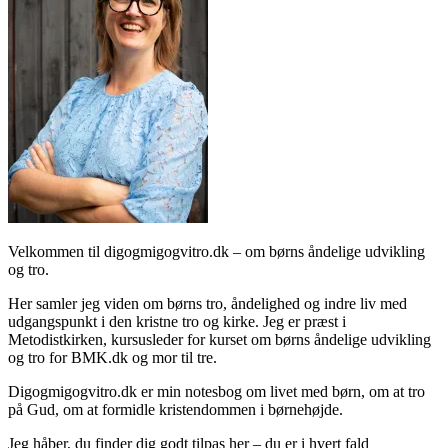
Velkommen til digogmigogvitro.dk – om børns åndelige udvikling
og tro.
Her samler jeg viden om børns tro, åndelighed og indre liv med
udgangspunkt i den kristne tro og kirke. Jeg er præst i
Metodistkirken, kursusleder for kurset om børns åndelige udvikling
og tro for BMK.dk og mor til tre.
Digogmigogvitro.dk er min notesbog om livet med børn, om at tro
på Gud, om at formidle kristendommen i børnehøjde.
Jeg håber, du finder dig godt tilpas her – du er i hvert fald