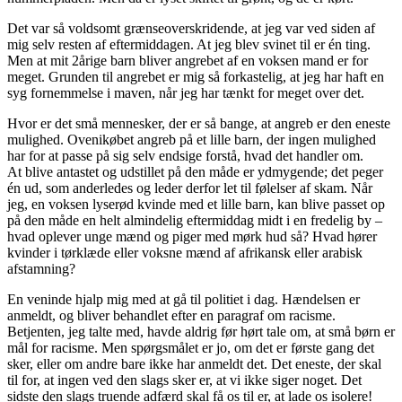
Det var så voldsomt grænseoverskridende, at jeg var ved siden af
mig selv resten af eftermiddagen. At jeg blev svinet til er én ting.
Men at mit 2årige barn bliver angrebet af en voksen mand er for
meget. Grunden til angrebet er mig så forkastelig, at jeg har haft en
syg fornemmelse i maven, når jeg har tænkt for meget over det.
Hvor er det små mennesker, der er så bange, at angreb er den eneste
mulighed. Ovenikøbet angreb på et lille barn, der ingen mulighed
har for at passe på sig selv endsige forstå, hvad det handler om.
At blive antastet og udstillet på den måde er ydmygende; det peger
én ud, som anderledes og leder derfor let til følelser af skam. Når
jeg, en voksen lyserød kvinde med et lille barn, kan blive passet op
på den måde en helt almindelig eftermiddag midt i en fredelig by –
hvad oplever unge mænd og piger med mørk hud så? Hvad hører
kvinder i tørklæde eller voksne mænd af afrikansk eller arabisk
afstamning?
En veninde hjalp mig med at gå til politiet i dag. Hændelsen er
anmeldt, og bliver behandlet efter en paragraf om racisme.
Betjenten, jeg talte med, havde aldrig før hørt tale om, at små børn er
mål for racisme. Men spørgsmålet er jo, om det er første gang det
sker, eller om andre bare ikke har anmeldt det. Det eneste, der skal
til for, at ingen ved den slags sker er, at vi ikke siger noget. Det
sidste den slags truende adfærd skal få os til er, at lade os isolere!