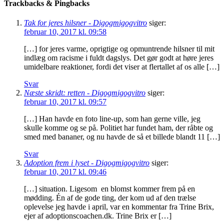
Trackbacks & Pingbacks
Tak for jeres hilsner - Digogmigogvitro
siger:
februar 10, 2017 kl. 09:58
[…] for jeres varme, oprigtige og opmuntrende hilsner til mit
indlæg om racisme i fuldt dagslys. Det gør godt at høre jeres
umidelbare reaktioner, fordi det viser at flertallet af os alle […]
Svar
Næste skridt: retten - Digogmigogvitro
siger:
februar 10, 2017 kl. 09:57
[…] Han havde en foto line-up, som han gerne ville, jeg
skulle komme og se på. Politiet har fundet ham, der råbte og
smed med bananer, og nu havde de så et billede blandt 11 […]
Svar
Adoption frem i lyset - Digogmigogvitro
siger:
februar 10, 2017 kl. 09:46
[…] situation. Ligesom en blomst kommer frem på en
mødding. Én af de gode ting, der kom ud af den trælse
oplevelse jeg havde i april, var en kommentar fra Trine Brix,
ejer af adoptionscoachen.dk. Trine Brix er […]