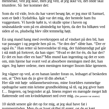
menneske, ved jeg ikke, men jeg ved, at jeg ikke vil, det onde skal
triumfere. Så her kommer det:
Som du vil vide, hvis du har været besøg før, er jeg mor til Samuel,
som er født i Sydafrika. Igår var det mig, der hentede ham fra
vuggestuen. Vi havde købt is, vi skulle spise i haven og
småsnakkede som på en almindelig tur hjem, da der fra bilkøen ved
siden af os, pludselig blev råbt temmelig højt.
En ung mand hang med overkroppen ud af vinduet på den bil, han
var passager i og pegede hen på os. “Se den der” råbte han. “Der er
også én.” Han retter så henvendelse til mig, der fuldstændigt paf går
i stå midt på fortovet, da han siger: “Hvad er det for én, du har der?
Er det en hun eller en han?”Min mund kan ingenting og det er som
om, min hjerne har svært ved at absorbere meningen med det, han
siger. Jeg hører ordene, men meningen trænger lissom ikke igennem.
Jeg vågner op ved, at en banan lander foran os, ledsaget af beskeden
om, at “Den kan du jo give til din abekat.”
Her slår mit høje uddannelsesniveau, mine forældres rummelige
opdragelse samt min kristne grundholdning så til, og jeg giver ham
f… fingeren, og begynder at gå. Imens regner en mængde meget lidt
flatterende ord om kvindekønnet ned over mig.
(Det pæneste var smatso)
10 skridt senere går det op for mig, at jeg skal have fat i
nummerpladen. Men da er lyset skiftet til grønt, og de er kørt.