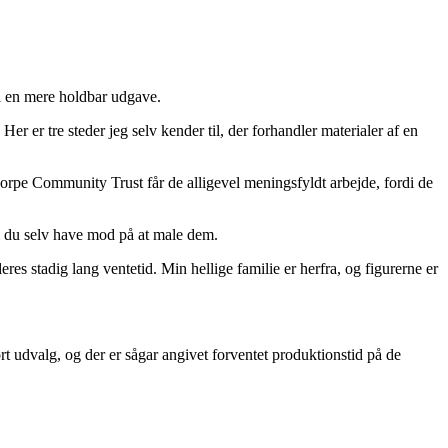
m i en mere holdbar udgave.
Her er tre steder jeg selv kender til, der forhandler materialer af en
orpe Community Trust får de alligevel meningsfyldt arbejde, fordi de
kal du selv have mod på at male dem.
es stadig lang ventetid. Min hellige familie er herfra, og figurerne er
t udvalg, og der er sågar angivet forventet produktionstid på de