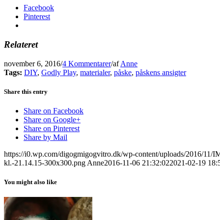
Facebook
Pinterest
Relateret
november 6, 2016
/
4 Kommentarer
/
af
Anne
Tags:
DIY
,
Godly Play
,
materialer
,
påske
,
påskens ansigter
Share this entry
Share on Facebook
Share on Google+
Share on Pinterest
Share by Mail
https://i0.wp.com/digogmigogvitro.dk/wp-content/uploads/2016/11
kl.-21.14.15-300x300.png
Anne
2016-11-06 21:32:02
2021-02-19 18:
You might also like