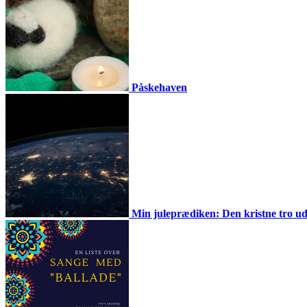
Påskehaven
Min juleprædiken: Den kristne tro udf