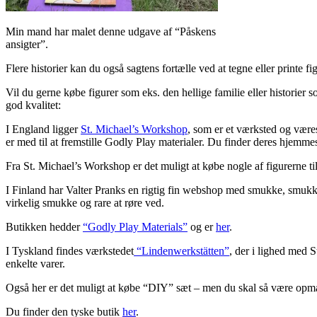
Min mand har malet denne udgave af “Påskens
ansigter”.
Flere historier kan du også sagtens fortælle ved at tegne eller printe f
Vil du gerne købe figurer som eks. den hellige familie eller historier so
god kvalitet:
I England ligger
St. Michael’s Workshop
, som er et værksted og være
er med til at fremstille Godly Play materialer. Du finder deres hjemm
Fra St. Michael’s Workshop er det muligt at købe nogle af figurerne ti
I Finland har Valter Pranks en rigtig fin webshop med smukke, smukke f
virkelig smukke og rare at røre ved.
Butikken hedder
“Godly Play Materials”
og er
her
.
I Tyskland findes værkstedet
“Lindenwerkstätten”
, der i lighed med 
enkelte varer.
Også her er det muligt at købe “DIY” sæt – men du skal så være opm
Du finder den tyske butik
her
.