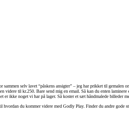
or sammen selv lavet “påskens ansigter” – jeg har prikket til gemalen om,
en videre til kr.250. Bare send mig en email. Så kan du enten laminere
det er ikke noget vi har på lager. Så koster et sæt håndmalede billeder me
til hvordan du kommer videre med Godly Play. Finder du andre gode sted