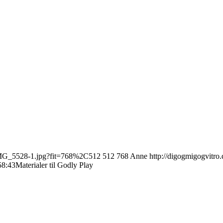
/IMG_5528-1.jpg?fit=768%2C512
512
768
Anne
http://digogmigogvitr
58:43
Materialer til Godly Play