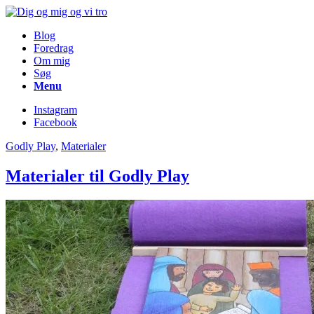
Blog
Foredrag
Om mig
Søg
Menu
Instagram
Facebook
Godly Play
,
Materialer
Materialer til Godly Play