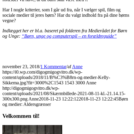
Har I nogle kriterier, som I går ud fra, når I vælger spil, film og
sociale medier til jeres børn? Har du valgt indhold fra på dine børns
vegne?
Indlægget her er bl.a. baseret på folderen fra Medierådet for Børn
og Unge:
“Børn, unge og computerspil – en forældreguide”
november 23, 2018
/
1 Kommentar
/
af
Anne
https://i0.wp.com/digogmigogvitro.dk/wp-
content/uploads/2018/11/B%C3%B8rn-og-medier-Kelly-
Sikkema.jpg?fit=3000%2C1543
1543
3000
Anne
http://digogmigogvitro.dk/wp-
content/uploads/2021/08/Skærmbillede-2021-08-11-kl.-21.14.15-
300x300.png
Anne
2018-11-23 12:22:12
2018-11-23 12:22:45
Børn
og medier: Aldersgrænser
Velkommen til!