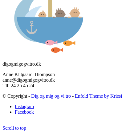
digogmigogvitro.dk
Anne Klitgaard Thompson
anne@digogmigogvitro.dk
Tlf. 24 25 45 24
© Copyright -
Dig og mig og vi tro
-
Enfold Theme by Kriesi
Instagram
Facebook
Scroll to top