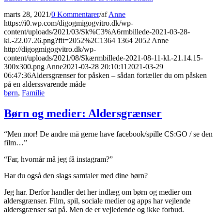
marts 28, 2021
/
0 Kommentarer
/
af
Anne
https://i0.wp.com/digogmigogvitro.dk/wp-
content/uploads/2021/03/Sk%C3%A6rmbillede-2021-03-28-
kl.-22.07.26.png?fit=2052%2C1364
1364
2052
Anne
http://digogmigogvitro.dk/wp-
content/uploads/2021/08/Skærmbillede-2021-08-11-kl.-21.14.15-
300x300.png
Anne
2021-03-28 20:10:11
2021-03-29
06:47:36
Aldersgrænser for påsken – sådan fortæller du om påsken
på en alderssvarende måde
børn
,
Familie
Børn og medier: Aldersgrænser
“Men mor! De andre må gerne have facebook/spille CS:GO / se den
film…”
“Far, hvornår må jeg få instagram?”
Har du også den slags samtaler med dine børn?
Jeg har. Derfor handler det her indlæg om børn og medier om
aldersgrænser. Film, spil, sociale medier og apps har vejlende
aldersgrænser sat på. Men de er vejledende og ikke forbud.