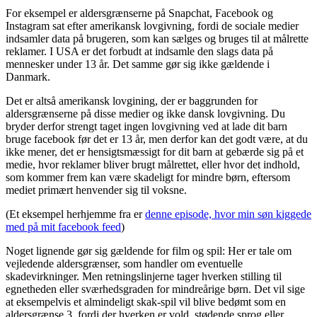
For eksempel er aldersgrænserne på Snapchat, Facebook og
Instagram sat efter amerikansk lovgivning, fordi de sociale medier
indsamler data på brugeren, som kan sælges og bruges til at målrette
reklamer. I USA er det forbudt at indsamle den slags data på
mennesker under 13 år. Det samme gør sig ikke gældende i
Danmark.
Det er altså amerikansk lovgining, der er baggrunden for
aldersgrænserne på disse medier og ikke dansk lovgivning. Du
bryder derfor strengt taget ingen lovgivning ved at lade dit barn
bruge facebook før det er 13 år, men derfor kan det godt være, at du
ikke mener, det er hensigtsmæssigt for dit barn at gebærde sig på et
medie, hvor reklamer bliver brugt målrettet, eller hvor det indhold,
som kommer frem kan være skadeligt for mindre børn, eftersom
mediet primært henvender sig til voksne.
(Et eksempel herhjemme fra er
denne episode, hvor min søn kiggede
med på mit facebook feed
)
Noget lignende gør sig gældende for film og spil: Her er tale om
vejledende aldersgrænser, som handler om eventuelle
skadevirkninger. Men retningslinjerne tager hverken stilling til
egnetheden eller sværhedsgraden for mindreårige børn. Det vil sige
at eksempelvis et almindeligt skak-spil vil blive bedømt som en
aldersgrænse 3, fordi der hverken er vold, stødende sprog eller