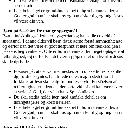
Lad være med at komme med realistiske deltaljer om, hvordan
Jesus døde.
I det hele taget er grund-budskabet til børn i denne alder, at
Gud er god, han har skabt os og han elsker dig og mig. Jesus
vil være din ven.
Børn på 6—9 år: De mange spørgsmål
Børn i indskolingsalderen er nysgerrige og kan stille et væld af
spørgsmål. I denne alder vil børn rigtig gerne forstå sammenhænge,
og derfor kan det være et godt tidspunkt at lære om rækkefølgen i
påskens begivenheder. Ofte er børn i denne alder meget optagede af
retfærdighed, og derfor kan det være spørgsmålet om hvorfor Jesus
skulle dø fylde.
Fokuser på, at der var mennesker, som ønskede Jesus skulle
dø, fordi de syntes, han truede deres magt i stedet for at
forklare, at Jesu skulle dø for andres skyld. Forståelsen af
retfærdighed er i denne alder sort/hvid, så det kan være svært
at stole på Gud, der vil at hans Søn skulle dø.
Du skal stadig holde igen med grafiske deltaljer om
tilfangetagelse og korsfæstelsen.
I det hele taget er grund-budskabet til børn i denne alder, at
Gud er god, han har skabt os og han elsker dig og mig. Jesus
vil være din ven.
Børn på 10-14 år: En intens alder