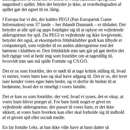
nøgenhed i spillet. Men det betyder jo ikke, at sværhedsgraden af
spillet gør det egnet til en 3årig.
I Europa har vi det, der kaldes PEGI (Pan Europæisk Game
Information) som 37 lande – her iblandt Danmark – er tilsluttet. Det
betyder at alle spil og apps forpligter sig til at oplyse en vejledende
aldersgrænse for spil. Da PEGI er vejledende og ikke lovgivende,
betyder det også, at eksempelvis fritidsklubber godt kan tilbyde et
computerspil, som vejleder til en anden aldersgrænse end det
børnene i klubben er. Den fritidsklub min søn går på gør derfor det
helt rigtige ved at bede mig som forældre om at tagestillig til,
hvorvidt min søn må spille Fortnite og CS:GO.
Det er os som forældre, der er nødt til at tage kritisk stilling til, hvad
vi mener, vores børn kan og skal have adgang til. Det er os, der hver
især kender vores egne børn bedst, og vi derfor de bedste til at
bedømme, hvad der er rimeligt i vores familie.
Det er kun os som forældre, der ved, hvad vi synes, det er okay, at
vores barn bliver præget af. For bare fordi noget er givet en
vejledende aldersgrænse, der passer til vores barn, er det ikke
sikkert, at vores barn hverken kan eller skal forholde sig til indhold
af et givent spil eller socialt medie.
En far fortalte f.eks. at han ikke ville have at hans datter så