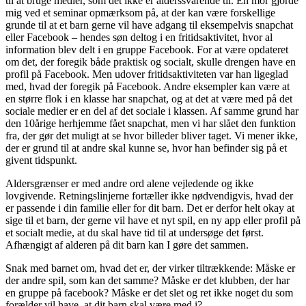
til at bruge medier, som det ikke er alderssvarende til. En mor gjorde
mig ved et seminar opmærksom på, at der kan være forskellige
grunde til at et barn gerne vil have adgang til eksempelvis snapchat
eller Facebook – hendes søn deltog i en fritidsaktivitet, hvor al
information blev delt i en gruppe Facebook. For at være opdateret
om det, der foregik både praktisk og socialt, skulle drengen have en
profil på Facebook. Men udover fritidsaktiviteten var han ligeglad
med, hvad der foregik på Facebook. Andre eksempler kan være at
en større flok i en klasse har snapchat, og at det at være med på det
sociale medier er en del af det sociale i klassen. Af samme grund har
den 10årige herhjemme fået snapchat, men vi har slået den funktion
fra, der gør det muligt at se hvor billeder bliver taget. Vi mener ikke,
der er grund til at andre skal kunne se, hvor han befinder sig på et
givent tidspunkt.
Aldersgrænser er med andre ord alene vejledende og ikke
lovgivende. Retningslinjerne fortæller ikke nødvendigvis, hvad der
er passende i din familie eller for dit barn. Det er derfor helt okay at
sige til et barn, der gerne vil have et nyt spil, en ny app eller profil på
et socialt medie, at du skal have tid til at undersøge det først.
Afhængigt af alderen på dit barn kan I gøre det sammen.
Snak med barnet om, hvad det er, der virker tiltrækkende: Måske er
der andre spil, som kan det samme? Måske er det klubben, der har
en gruppe på facebook? Måske er det slet og ret ikke noget du som
forælder vil have, at dit barn skal være med i?