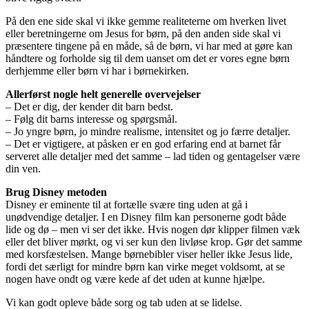
På den ene side skal vi ikke gemme realiteterne om hverken livet
eller beretningerne om Jesus for børn, på den anden side skal vi
præsentere tingene på en måde, så de børn, vi har med at gøre kan
håndtere og forholde sig til dem uanset om det er vores egne børn
derhjemme eller børn vi har i børnekirken.
Allerførst nogle helt generelle overvejelser
– Det er dig, der kender dit barn bedst.
– Følg dit barns interesse og spørgsmål.
– Jo yngre børn, jo mindre realisme, intensitet og jo færre detaljer.
– Det er vigtigere, at påsken er en god erfaring end at barnet får
serveret alle detaljer med det samme – lad tiden og gentagelser være
din ven.
Brug Disney metoden
Disney er eminente til at fortælle svære ting uden at gå i
unødvendige detaljer. I en Disney film kan personerne godt både
lide og dø – men vi ser det ikke. Hvis nogen dør klipper filmen væk
eller det bliver mørkt, og vi ser kun den livløse krop. Gør det samme
med korsfæstelsen. Mange børnebibler viser heller ikke Jesus lide,
fordi det særligt for mindre børn kan virke meget voldsomt, at se
nogen have ondt og være kede af det uden at kunne hjælpe.
Vi kan godt opleve både sorg og tab uden at se lidelse.