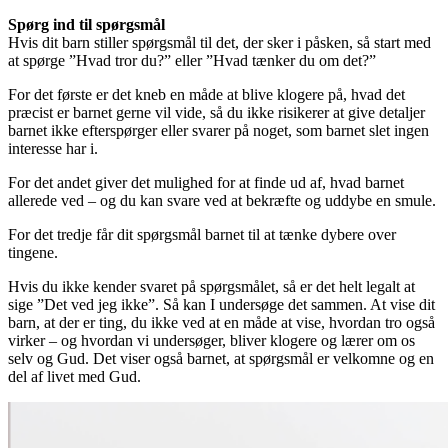
Spørg ind til spørgsmål
Hvis dit barn stiller spørgsmål til det, der sker i påsken, så start med
at spørge ”Hvad tror du?” eller ”Hvad tænker du om det?”
For det første er det kneb en måde at blive klogere på, hvad det
præcist er barnet gerne vil vide, så du ikke risikerer at give detaljer
barnet ikke efterspørger eller svarer på noget, som barnet slet ingen
interesse har i.
For det andet giver det mulighed for at finde ud af, hvad barnet
allerede ved – og du kan svare ved at bekræfte og uddybe en smule.
For det tredje får dit spørgsmål barnet til at tænke dybere over
tingene.
Hvis du ikke kender svaret på spørgsmålet, så er det helt legalt at
sige ”Det ved jeg ikke”. Så kan I undersøge det sammen. At vise dit
barn, at der er ting, du ikke ved at en måde at vise, hvordan tro også
virker – og hvordan vi undersøger, bliver klogere og lærer om os
selv og Gud. Det viser også barnet, at spørgsmål er velkomne og en
del af livet med Gud.