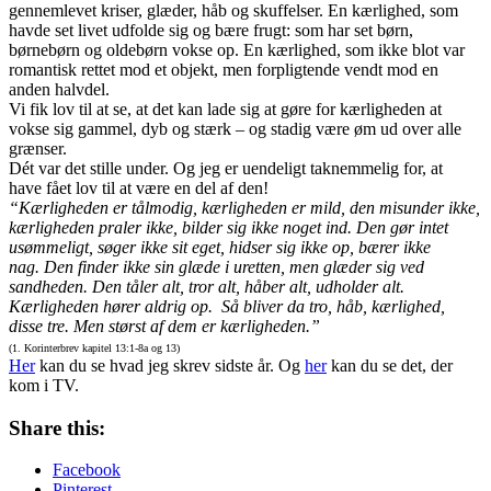
gennemlevet kriser, glæder, håb og skuffelser. En kærlighed, som
havde set livet udfolde sig og bære frugt: som har set børn,
børnebørn og oldebørn vokse op. En kærlighed, som ikke blot var
romantisk rettet mod et objekt, men forpligtende vendt mod en
anden halvdel.
Vi fik lov til at se, at det kan lade sig at gøre for kærligheden at
vokse sig gammel, dyb og stærk – og stadig være øm ud over alle
grænser.
Dét var det stille under. Og jeg er uendeligt taknemmelig for, at
have fået lov til at være en del af den!
“Kærligheden er tålmodig, kærligheden er mild, den misunder ikke,
kærligheden praler ikke, bilder sig ikke noget ind. Den gør intet
usømmeligt, søger ikke sit eget, hidser sig ikke op, bærer ikke
nag. Den finder ikke sin glæde i uretten, men glæder sig ved
sandheden. Den tåler alt, tror alt, håber alt, udholder alt.
Kærligheden hører aldrig op. Så bliver da tro, håb, kærlighed,
disse tre. Men størst af dem er kærligheden.”
(1. Korinterbrev kapitel 13:1-8a og 13)
Her
kan du se hvad jeg skrev sidste år. Og
her
kan du se det, der
kom i TV.
Share this:
Facebook
Pinterest