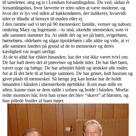
til tarteletter, steg og is i Lendum forsamlingshus. Du ved, sådan ét
forsamlingshus, hvor farverne er retro uden at være moderne, og
hvor der er lys ved siden af køkkendøren, der indikerer, hvorvidt
taler er tilladte af hensyn til maden eller ej.
I den ramme sad vi tæt på 90 mennesker; familie, venner og naboer,
omkring Mary og Ingemann – to små, ukendte mennesker, som vi
alle sammen stammer fra. At sidde dér og ser på børn, svigerbørn,
børnebørn, oldebørn og sågar tipoldebørn i alle aldre og vide, at vi
alle sammen fandtes på grund af de to mennesker og deres
kærlighed var noget særligt.
At de to altid har elsket hinanden, har der vist ikke været tvivl om.
De har haft deres del af prøvelser og hårde tider. De har fået børn,
været syge og fattige. De har arbejdet hårdt og strukket alle ender,
for at få det hele til at hænge sammen. De har grinet, haft husrum og
givet plads til mennesker. Så længe jeg kan huske har de holdt
hinanden i hånden i ubemærkede øjeblikke. Kom man stille en
aften, kunne man se dem sidde i sofaen og holde i hånden. Morfar
redte mormors hår, hvis han synes det blev “skævt” af blæsten, og
hun pillede fnuller af hans trøjer.