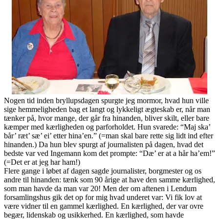
Nogen tid inden bryllupsdagen spurgte jeg mormor, hvad hun ville
sige hemmeligheden bag et langt og lykkeligt ægteskab er, når man
tænker på, hvor mange, der går fra hinanden, bliver skilt, eller bare
kæmper med kærligheden og parforholdet. Hun svarede: “Maj ska’
bår’ ræt’ sæ’ ei’ etter hina’en.” (=man skal bare rette sig lidt ind efter
hinanden.) Da hun blev spurgt af journalisten på dagen, hvad det
bedste var ved Ingemann kom det prompte: “Dæ’ er at a hår ha’em!”
(=Det er at jeg har ham!)
Flere gange i løbet af dagen sagde journalister, borgmester og os
andre til hinanden: tænk som 90 årige at have den samme kærlighed,
som man havde da man var 20! Men der om aftenen i Lendum
forsamlingshus gik det op for mig hvad underet var: Vi fik lov at
være vidner til en gammel kærlighed. En kærlighed, der var ovre
begær, lidenskab og usikkerhed. En kærlighed, som havde