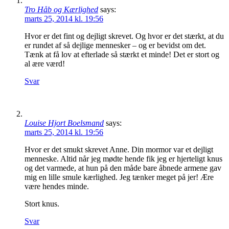
Tro Håb og Kærlighed
says:
marts 25, 2014 kl. 19:56
Hvor er det fint og dejligt skrevet. Og hvor er det stærkt, at du
er rundet af så dejlige mennesker – og er bevidst om det.
Tænk at få lov at efterlade så stærkt et minde! Det er stort og
al ære værd!
Svar
Louise Hjort Boelsmand
says:
marts 25, 2014 kl. 19:56
Hvor er det smukt skrevet Anne. Din mormor var et dejligt
menneske. Altid når jeg mødte hende fik jeg er hjerteligt knus
og det varmede, at hun på den måde bare åbnede armene gav
mig en lille smule kærlighed. Jeg tænker meget på jer! Ære
være hendes minde.
Stort knus.
Svar