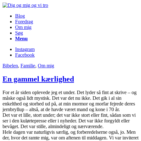
Blog
Foredrag
Om mig
Søg
Menu
Instagram
Facebook
Bibelen
,
Familie
,
Om mig
En gammel kærlighed
For et år siden oplevede jeg et under. Det lyder så fint at skrive – og
måske også lidt mystisk. Det var det nu ikke. Det gik i al sin
enkelthed og storhed ud på, at min mormor og morfar fejrede deres
jernbryllup – altså, at de havde været mand og kone i 70 år.
Det var et lille, stort under; det var ikke stort eller fint, sådan som vi
ser i den kulørtepresse eller i nyheder. Det var ikke forgyldt eller
bevåget. Det var stille, almindeligt og nærværende.
Hele dagen var naturligvis særlig, og forberedelserne også, jo. Men
der, hvor det ramte mig, var om aftenen til middagen. Vi var inviteret