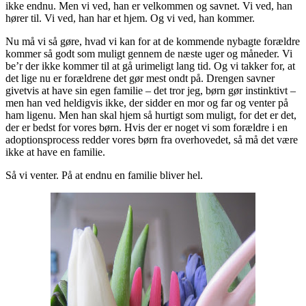
ikke endnu. Men vi ved, han er velkommen og savnet. Vi ved, han
hører til. Vi ved, han har et hjem. Og vi ved, han kommer.
Nu må vi så gøre, hvad vi kan for at de kommende nybagte forældre
kommer så godt som muligt gennem de næste uger og måneder. Vi
be’r der ikke kommer til at gå urimeligt lang tid. Og vi takker for, at
det lige nu er forældrene det gør mest ondt på. Drengen savner
givetvis at have sin egen familie – det tror jeg, børn gør instinktivt –
men han ved heldigvis ikke, der sidder en mor og far og venter på
ham ligenu. Men han skal hjem så hurtigt som muligt, for det er det,
der er bedst for vores børn. Hvis der er noget vi som forældre i en
adoptionsprocess redder vores børn fra overhovedet, så må det være
ikke at have en familie.
Så vi venter. På at endnu en familie bliver hel.