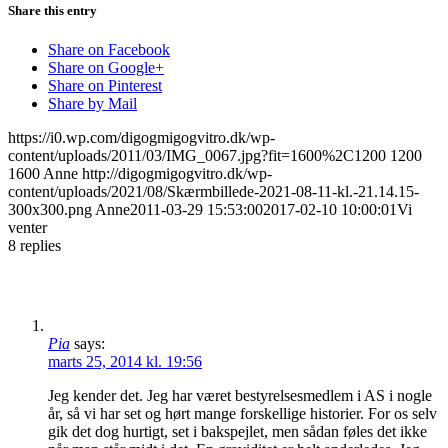
Share this entry
Share on Facebook
Share on Google+
Share on Pinterest
Share by Mail
https://i0.wp.com/digogmigogvitro.dk/wp-
content/uploads/2011/03/IMG_0067.jpg?fit=1600%2C1200
1200
1600
Anne
http://digogmigogvitro.dk/wp-
content/uploads/2021/08/Skærmbillede-2021-08-11-kl.-21.14.15-
300x300.png
Anne
2011-03-29 15:53:00
2017-02-10 10:00:01
Vi
venter
8
replies
Pia
says:
marts 25, 2014 kl. 19:56
Jeg kender det. Jeg har været bestyrelsesmedlem i AS i nogle
år, så vi har set og hørt mange forskellige historier. For os selv
gik det dog hurtigt, set i bakspejlet, men sådan føles det ikke