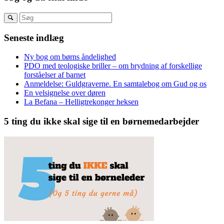
Seneste indlæg
Ny bog om børns åndelighed
PDO med teologiske briller – om brydning af forskellige
forståelser af barnet
Anmeldelse: Guldgraverne. En samtalebog om Gud og os
En velsignelse over døren
La Befana – Helligtrekonger heksen
5 ting du ikke skal sige til en børnemedarbejder