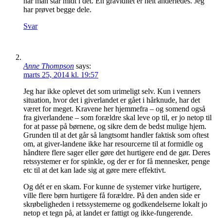
når man står midt i det. En graviditet er helt anderledes. Jeg
har prøvet begge dele.
Svar
Anne Thompson
says:
marts 25, 2014 kl. 19:57
Jeg har ikke oplevet det som urimeligt selv. Kun i venners
situation, hvor det i giverlandet er gået i hårknude, har det
været for meget. Kravene her hjemmefra – og somend også
fra giverlandene – som forældre skal leve op til, er jo netop til
for at passe på børnene, og sikre dem de bedst mulige hjem.
Grunden til at det går så langtsomt handler faktisk som oftest
om, at giver-landene ikke har resourcerne til at formidle og
håndtere flere sager eller gøre det hurtigere end de gør. Deres
retssystemer er for spinkle, og der er for få mennesker, penge
etc til at det kan lade sig at gøre mere effektivt.
Og dét er en skam. For kunne de systemer virke hurtigere,
ville flere børn hurtigere få forældre. På den anden side er
skrøbeligheden i retssystemerne og godkendelserne lokalt jo
netop et tegn på, at landet er fattigt og ikke-fungerende.