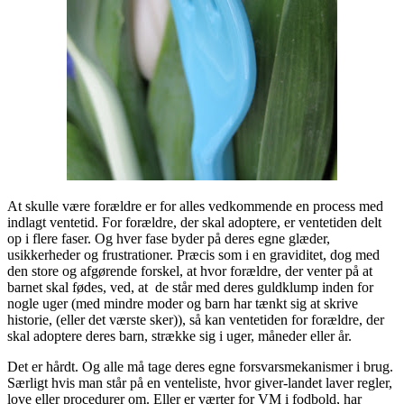
At skulle være forældre er for alles vedkommende en process med
indlagt ventetid. For forældre, der skal adoptere, er ventetiden delt
op i flere faser. Og hver fase byder på deres egne glæder,
usikkerheder og frustrationer. Præcis som i en graviditet, dog med
den store og afgørende forskel, at hvor forældre, der venter på at
barnet skal fødes, ved, at de står med deres guldklump inden for
nogle uger (med mindre moder og barn har tænkt sig at skrive
historie, (eller det værste sker)), så kan ventetiden for forældre, der
skal adoptere deres barn, strække sig i uger, måneder eller år.
Det er hårdt. Og alle må tage deres egne forsvarsmekanismer i brug.
Særligt hvis man står på en venteliste, hvor giver-landet laver regler,
love eller procedurer om. Eller er værter for VM i fodbold, har