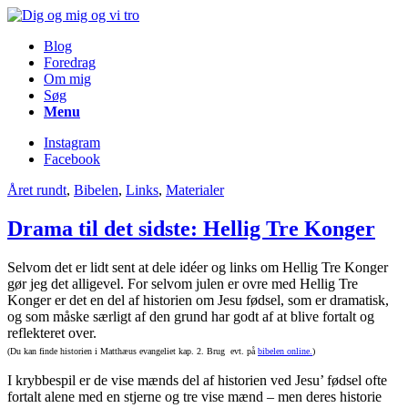
Blog
Foredrag
Om mig
Søg
Menu
Instagram
Facebook
Året rundt
,
Bibelen
,
Links
,
Materialer
Drama til det sidste: Hellig Tre Konger
Selvom det er lidt sent at dele idéer og links om Hellig Tre Konger
gør jeg det alligevel. For selvom julen er ovre med Hellig Tre
Konger er det en del af historien om Jesu fødsel, som er dramatisk,
og som måske særligt af den grund har godt af at blive fortalt og
reflekteret over.
(Du kan finde historien i Matthæus evangeliet kap. 2. Brug evt. på
bibelen online.
)
I krybbespil er de vise mænds del af historien ved Jesu’ fødsel ofte
fortalt alene med en stjerne og tre vise mænd – men deres historie