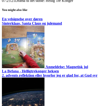
07:25:21
Drama til det sidste: Hellig Tre Konger
You might also like
En velsignelse over døren
Sinterklaas, Santa Claus og julemand
Anmeldelse: Magnetisk jul
La Befana - Helligtrekonger heksen
2. advents reflektion eller hvorfor jeg er glad for, at Gud syr