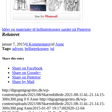
Idéer og materialer til helligtrekonger samlet på Pinterest
Relateret
januar 7, 2015
/
0 Kommentarer
/
af
Anne
Tags:
advent
,
helligtrekonger
,
jul
Share this entry
Share on Facebook
Share on Google+
Share on Pinterest
Share by Mail
http://digogmigogvitro.dk/wp-
content/uploads/2021/08/Skærmbillede-2021-08-11-kl.-21.14.15-
300x300.png
0
0
Anne
http://digogmigogvitro.dk/wp-
content/uploads/2021/08/Skærmbillede-2021-08-11-kl.-21.14.15-
300x300.png
Anne
2015-01-07 19:17:00
2020-12-04