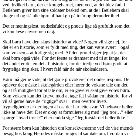
ved, hvilket barn, der er kongebarnet, men ved, at det blev født i
Betlehem giver han sine soldater besked om, at de i Betlehem skal
drage ud og slå alle børn af hankøn på to år og derunder ihjel.
Det er meningsløst, rædselsfuldt og præcis lige så grufuldt som det,
vi kan læse i aviserne i dag.
Skal børn have den slags historier at vide? Nogen vil sige nej, for
det er en historie, som er fyldt med ting, det kan være svært – også
som voksen – at forlige sig med. Af den grund siger jeg at ja, det
skal børn også vide. For det første er dramaet med til at fange, for
det andet er det en del af historien, for det tredje ved børn godt, at
frygtelige ting sker. I hvert fald når de når skolealderen.
Børn må gerne vide, at det gode provokerer det ondes respons. De
oplever det måske i skolegården eller hører de voksne tale om det,
og at få mulighed for at tale om, er en gave vi skal give vores børn.
Som voksen kan det kræve mod at tage fat i sådan en historie, for vi
vil så gerne have de “rigtige” svar – men overfor livets
frygteligheder er der ingen af os, der har lette svar. Vi behøver heller
ikke at have det. Det er okay at formulerer sig med “jeg tror…” eller
spørge “hvad tror I?” eller endda sige “Jeg forstår det heller ikke.”
For større børn kan historien om konsekvenserne ved de vise mænds
besøg hos kong Herodes måske bruges til samtale om, hvordan vi