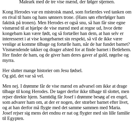
Maleark med de tre vise mænd, der følger stjernen.
Kong Herodes var en mistroisk mand, som forfærdes ved tanken om
en rival til hans og hans sønners trone. (Hans søn efterfølger ham
faktisk på tronen). Men Herodes er også snu, så han får sine egne
vismænd til at hjælpe de vise mænd med at regne ud, hvor dette
kongebarn kan være født, og så fortæller han dem, at han selv er
interesseret i at vise kongebarnet sin respekt, så vil de ikke være
venlige at komme tilbage og fortælle ham, når de har fundet barnet?
Vismændende takker og drager afsted for at finde barnet i Betlehem.
Her finder de ham, og de giver ham deres gaver af guld, røgelse og
myrra.
Her slutter mange historier om Jesu fødsel.
Og gid, det var så vel.
Men nej. I drømme får de vise mænd en advarsel om ikke at drage
tilbage til kong Herodes. De tager derfor ikke tilbage til slottet, men
rejser direkte hjem. Samtidig får Josef i drømme besøg af en engel,
som advarer ham om, at der er nogen, der stræber barnet efter livet,
og at han derfor må flygte med det samme sammen med Maria.
Josef rejser sig mens det endnu er nat og flygter med sin lille familie
til Egypten.