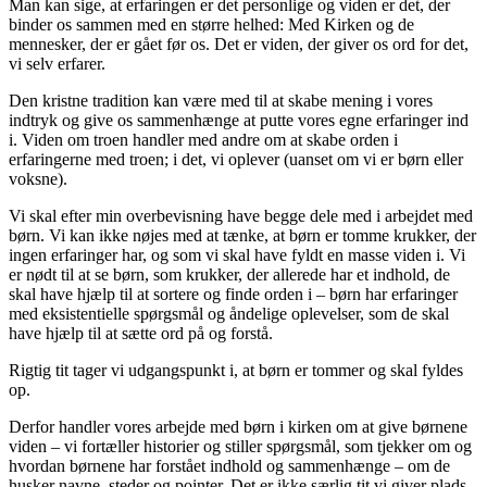
Man kan sige, at erfaringen er det personlige og viden er det, der
binder os sammen med en større helhed: Med Kirken og de
mennesker, der er gået før os. Det er viden, der giver os ord for det,
vi selv erfarer.
Den kristne tradition kan være med til at skabe mening i vores
indtryk og give os sammenhænge at putte vores egne erfaringer ind
i. Viden om troen handler med andre om at skabe orden i
erfaringerne med troen; i det, vi oplever (uanset om vi er børn eller
voksne).
Vi skal efter min overbevisning have begge dele med i arbejdet med
børn. Vi kan ikke nøjes med at tænke, at børn er tomme krukker, der
ingen erfaringer har, og som vi skal have fyldt en masse viden i. Vi
er nødt til at se børn, som krukker, der allerede har et indhold, de
skal have hjælp til at sortere og finde orden i – børn har erfaringer
med eksistentielle spørgsmål og åndelige oplevelser, som de skal
have hjælp til at sætte ord på og forstå.
Rigtig tit tager vi udgangspunkt i, at børn er tommer og skal fyldes
op.
Derfor handler vores arbejde med børn i kirken om at give børnene
viden – vi fortæller historier og stiller spørgsmål, som tjekker om og
hvordan børnene har forstået indhold og sammenhænge – om de
husker navne, steder og pointer. Det er ikke særlig tit vi giver plads