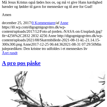
Må Jesus Kristus også fødes hos os, og må vi give Hans kærlighed
hænder og fødder til gavn for mennesker og til ære for Gud!
Amen
december 25, 2017
/
0 Kommentarer
/
af
Anne
https://i0.wp.com/digogmigogvitro.dk/wp-
content/uploads/2017/12/Foto-af-jorden.-NASA-on-Unsplash.jpg?
fit=4256%2C2832
2832
4256
Anne
http://digogmigogvitro.dk/wp-
content/uploads/2021/08/Skærmbillede-2021-08-11-kl.-21.14.15-
300x300.png
Anne
2017-12-25 06:44:36
2021-08-31 07:29:50
Min
juleprædiken: Den kristne tro udfoldes i et menneskes liv
Året rundt
A pro pos påske