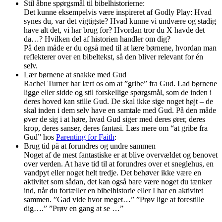
Stil åbne spørgsmål til bibelhistorierne:
Det kunne eksempelvis være inspireret af Godly Play: Hvad
synes du, var det vigtigste? Hvad kunne vi undvære og stadig
have alt det, vi har brug for? Hvordan tror du X havde det
da…? Hvilken del af historien handler om dig?
På den måde er du også med til at lære børnene, hvordan man
reflekterer over en bibeltekst, så den bliver relevant for én
selv.
Lær børnene at snakke med Gud
Rachel Turner har lært os om at ”gribe” fra Gud. Lad børnene
ligge eller sidde og stil forskellige spørgsmål, som de inden i
deres hoved kan stille Gud. De skal ikke sige noget højt – de
skal inden i dem selv have en samtale med Gud. På den måde
øver de sig i at høre, hvad Gud siger med deres ører, deres
krop, deres sanser, deres fantasi. Læs mere om “at gribe fra
Gud” hos
Parenting for Faith
:
Brug tid på at forundres og undre sammen
Noget af de mest fantastiske er at blive overvældet og benovet
over verden. At have tid til at forundres over et sneglehus, en
vandpyt eller noget helt tredje. Det behøver ikke være en
aktivitet som sådan, det kan også bare være noget du tænker
ind, når du fortæller en bibelhistorie eller I har en aktivitet
sammen. ”Gad vide hvor meget…” ”Prøv lige at forestille
dig….” ”Prøv en gang at se …”