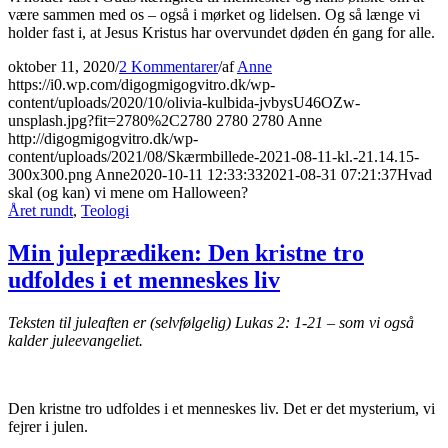
være sammen med os – også i mørket og lidelsen. Og så længe vi
holder fast i, at Jesus Kristus har overvundet døden én gang for alle.
oktober 11, 2020
/
2 Kommentarer
/
af
Anne
https://i0.wp.com/digogmigogvitro.dk/wp-
content/uploads/2020/10/olivia-kulbida-jvbysU46OZw-
unsplash.jpg?fit=2780%2C2780
2780
2780
Anne
http://digogmigogvitro.dk/wp-
content/uploads/2021/08/Skærmbillede-2021-08-11-kl.-21.14.15-
300x300.png
Anne
2020-10-11 12:33:33
2021-08-31 07:21:37
Hvad
skal (og kan) vi mene om Halloween?
Året rundt
,
Teologi
Min juleprædiken: Den kristne tro
udfoldes i et menneskes liv
Teksten til juleaften er (selvfølgelig) Lukas 2: 1-21 – som vi også
kalder juleevangeliet.
Den kristne tro udfoldes i et menneskes liv. Det er det mysterium, vi
fejrer i julen.