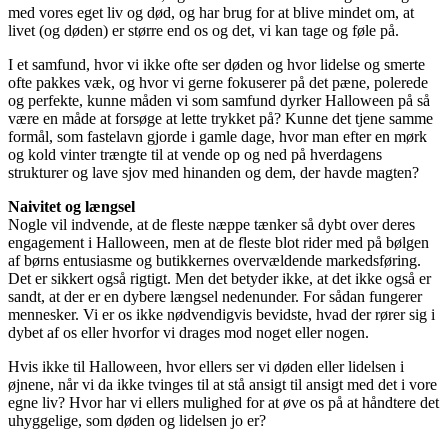
med vores eget liv og død, og har brug for at blive mindet om, at
livet (og døden) er større end os og det, vi kan tage og føle på.
I et samfund, hvor vi ikke ofte ser døden og hvor lidelse og smerte
ofte pakkes væk, og hvor vi gerne fokuserer på det pæne, polerede
og perfekte, kunne måden vi som samfund dyrker Halloween på så
være en måde at forsøge at lette trykket på? Kunne det tjene samme
formål, som fastelavn gjorde i gamle dage, hvor man efter en mørk
og kold vinter trængte til at vende op og ned på hverdagens
strukturer og lave sjov med hinanden og dem, der havde magten?
Naivitet og længsel
Nogle vil indvende, at de fleste næppe tænker så dybt over deres
engagement i Halloween, men at de fleste blot rider med på bølgen
af børns entusiasme og butikkernes overvældende markedsføring.
Det er sikkert også rigtigt. Men det betyder ikke, at det ikke også er
sandt, at der er en dybere længsel nedenunder. For sådan fungerer
mennesker. Vi er os ikke nødvendigvis bevidste, hvad der rører sig i
dybet af os eller hvorfor vi drages mod noget eller nogen.
Hvis ikke til Halloween, hvor ellers ser vi døden eller lidelsen i
øjnene, når vi da ikke tvinges til at stå ansigt til ansigt med det i vore
egne liv? Hvor har vi ellers mulighed for at øve os på at håndtere det
uhyggelige, som døden og lidelsen jo er?