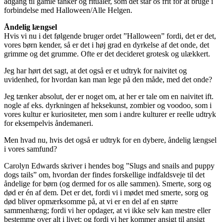
adgang til gamle tanker og ritualer, som det står os frit for at bruge i
forbindelse med Halloween/Alle Helgen.
Åndelig længsel
Hvis vi nu i det følgende bruger ordet ”Halloween” fordi, det er det,
vores børn kender, så er det i høj grad en dyrkelse af det onde, det
grimme og det grumme. Ofte er det decideret grotesk og ulækkert.
Jeg har hørt det sagt, at det også er et udtryk for naivitet og
uvidenhed, for hvordan kan man lege på den måde, med det onde?
Jeg tænker absolut, der er noget om, at her er tale om en naivitet ift.
nogle af eks. dyrkningen af heksekunst, zombier og voodoo, som i
vores kultur er kuriositeter, men som i andre kulturer er reelle udtryk
for eksempelvis åndemaneri.
Men hvad nu, hvis det også er udtryk for en dybere, åndelig længsel
i vores samfund?
Carolyn Edwards skriver i hendes bog ”Slugs and snails and puppy
dogs tails” om, hvordan der findes forskellige indfaldsveje til det
åndelige for børn (og dermed for os alle sammen). Smerte, sorg og
død er én af dem. Det er det, fordi vi i mødet med smerte, sorg og
død bliver opmærksomme på, at vi er en del af en større
sammenhæng; fordi vi her opdager, at vi ikke selv kan mestre eller
bestemme over alt i livet; og fordi vi her kommer ansigt til ansigt