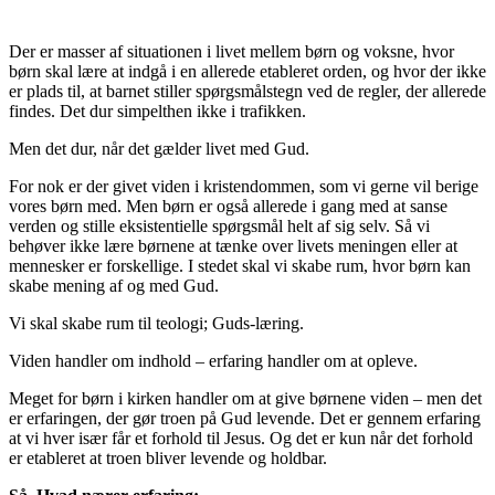
Der er masser af situationen i livet mellem børn og voksne, hvor
børn skal lære at indgå i en allerede etableret orden, og hvor der ikke
er plads til, at barnet stiller spørgsmålstegn ved de regler, der allerede
findes. Det dur simpelthen ikke i trafikken.
Men det dur, når det gælder livet med Gud.
For nok er der givet viden i kristendommen, som vi gerne vil berige
vores børn med. Men børn er også allerede i gang med at sanse
verden og stille eksistentielle spørgsmål helt af sig selv. Så vi
behøver ikke lære børnene at tænke over livets meningen eller at
mennesker er forskellige. I stedet skal vi skabe rum, hvor børn kan
skabe mening af og med Gud.
Vi skal skabe rum til teologi; Guds-læring.
Viden handler om indhold – erfaring handler om at opleve.
Meget for børn i kirken handler om at give børnene viden – men det
er erfaringen, der gør troen på Gud levende. Det er gennem erfaring
at vi hver især får et forhold til Jesus. Og det er kun når det forhold
er etableret at troen bliver levende og holdbar.