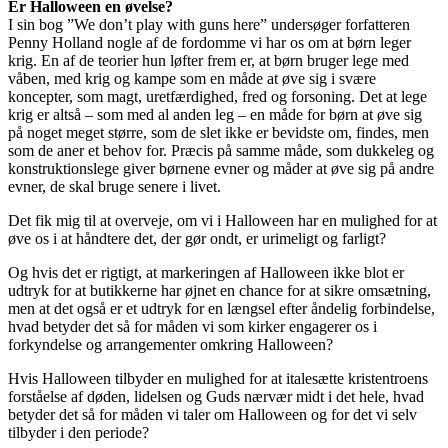
Er Halloween en øvelse?
I sin bog ”We don’t play with guns here” undersøger forfatteren
Penny Holland nogle af de fordomme vi har os om at børn leger
krig. En af de teorier hun løfter frem er, at børn bruger lege med
våben, med krig og kampe som en måde at øve sig i svære
koncepter, som magt, uretfærdighed, fred og forsoning. Det at lege
krig er altså – som med al anden leg – en måde for børn at øve sig
på noget meget større, som de slet ikke er bevidste om, findes, men
som de aner et behov for. Præcis på samme måde, som dukkeleg og
konstruktionslege giver børnene evner og måder at øve sig på andre
evner, de skal bruge senere i livet.
Det fik mig til at overveje, om vi i Halloween har en mulighed for at
øve os i at håndtere det, der gør ondt, er urimeligt og farligt?
Og hvis det er rigtigt, at markeringen af Halloween ikke blot er
udtryk for at butikkerne har øjnet en chance for at sikre omsætning,
men at det også er et udtryk for en længsel efter åndelig forbindelse,
hvad betyder det så for måden vi som kirker engagerer os i
forkyndelse og arrangementer omkring Halloween?
Hvis Halloween tilbyder en mulighed for at italesætte kristentroens
forståelse af døden, lidelsen og Guds nærvær midt i det hele, hvad
betyder det så for måden vi taler om Halloween og for det vi selv
tilbyder i den periode?