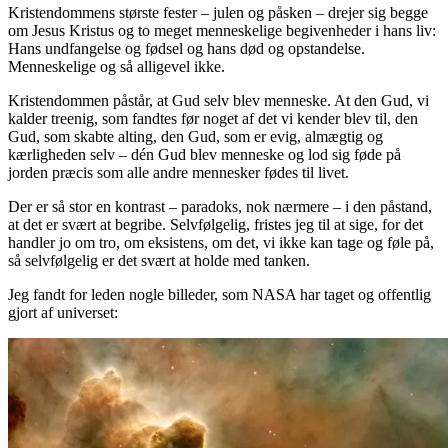
Kristendommens største fester – julen og påsken – drejer sig begge
om Jesus Kristus og to meget menneskelige begivenheder i hans liv:
Hans undfangelse og fødsel og hans død og opstandelse.
Menneskelige og så alligevel ikke.
Kristendommen påstår, at Gud selv blev menneske. At den Gud, vi
kalder treenig, som fandtes før noget af det vi kender blev til, den
Gud, som skabte alting, den Gud, som er evig, almægtig og
kærligheden selv – dén Gud blev menneske og lod sig føde på
jorden præcis som alle andre mennesker fødes til livet.
Der er så stor en kontrast – paradoks, nok nærmere – i den påstand,
at det er svært at begribe. Selvfølgelig, fristes jeg til at sige, for det
handler jo om tro, om eksistens, om det, vi ikke kan tage og føle på,
så selvfølgelig er det svært at holde med tanken.
Jeg fandt for leden nogle billeder, som NASA har taget og offentlig
gjort af universet: