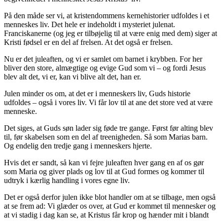
På den måde ser vi, at kristendommens kernehistorier udfoldes i et
menneskes liv. Det hele er indeholdt i mysteriet julenat.
Franciskanerne (og jeg er tilbøjelig til at være enig med dem) siger at
Kristi fødsel er en del af frelsen. At det også er frelsen.
Nu er det juleaften, og vi er samlet om barnet i krybben. For her
bliver den store, almægtige og evige Gud som vi – og fordi Jesus
blev alt det, vi er, kan vi blive alt det, han er.
Julen minder os om, at det er i menneskers liv, Guds historie
udfoldes – også i vores liv. Vi får lov til at ane det store ved at være
menneske.
Det siges, at Guds søn lader sig føde tre gange. Først før alting blev
til, før skabelsen som en del af treenigheden. Så som Marias barn.
Og endelig den tredje gang i menneskers hjerte.
Hvis det er sandt, så kan vi fejre juleaften hver gang en af os gør
som Maria og giver plads og lov til at Gud formes og kommer til
udtryk i kærlig handling i vores egne liv.
Det er også derfor julen ikke blot handler om at se tilbage, men også
at se frem ad: Vi glæder os over, at Gud er kommet til mennesker og
at vi stadig i dag kan se, at Kristus får krop og hænder mit i blandt