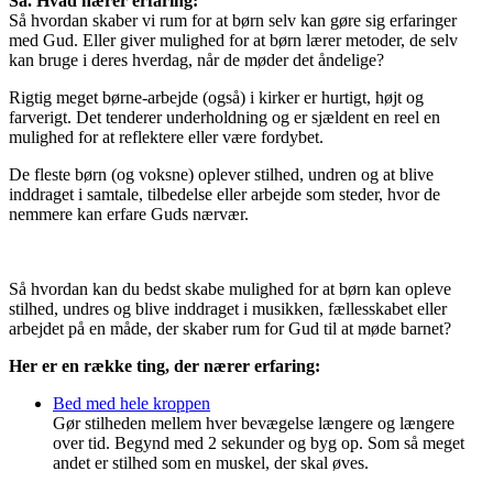
Så. Hvad nærer erfaring:
Så hvordan skaber vi rum for at børn selv kan gøre sig erfaringer
med Gud. Eller giver mulighed for at børn lærer metoder, de selv
kan bruge i deres hverdag, når de møder det åndelige?
Rigtig meget børne-arbejde (også) i kirker er hurtigt, højt og
farverigt. Det tenderer underholdning og er sjældent en reel en
mulighed for at reflektere eller være fordybet.
De fleste børn (og voksne) oplever stilhed, undren og at blive
inddraget i samtale, tilbedelse eller arbejde som steder, hvor de
nemmere kan erfare Guds nærvær.
Så hvordan kan du bedst skabe mulighed for at børn kan opleve
stilhed, undres og blive inddraget i musikken, fællesskabet eller
arbejdet på en måde, der skaber rum for Gud til at møde barnet?
Her er en række ting, der nærer erfaring:
Bed med hele kroppen
Gør stilheden mellem hver bevægelse længere og længere
over tid. Begynd med 2 sekunder og byg op. Som så meget
andet er stilhed som en muskel, der skal øves.