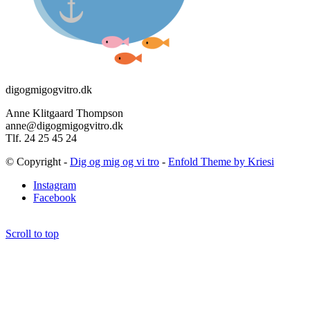
digogmigogvitro.dk
Anne Klitgaard Thompson
anne@digogmigogvitro.dk
Tlf. 24 25 45 24
© Copyright -
Dig og mig og vi tro
-
Enfold Theme by Kriesi
Instagram
Facebook
Scroll to top