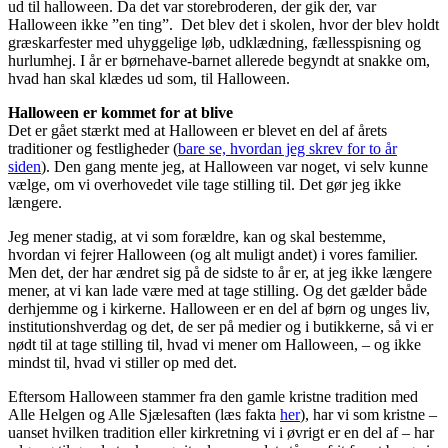
ud til halloween. Da det var storebroderen, der gik der, var
Halloween ikke ”en ting”. Det blev det i skolen, hvor der blev holdt
græskarfester med uhyggelige løb, udklædning, fællesspisning og
hurlumhej. I år er børnehave-barnet allerede begyndt at snakke om,
hvad han skal klædes ud som, til Halloween.
Halloween er kommet for at blive
Det er gået stærkt med at Halloween er blevet en del af årets
traditioner og festligheder (
bare se, hvordan jeg skrev for to år
siden
). Den gang mente jeg, at Halloween var noget, vi selv kunne
vælge, om vi overhovedet vile tage stilling til. Det gør jeg ikke
længere.
Jeg mener stadig, at vi som forældre, kan og skal bestemme,
hvordan vi fejrer Halloween (og alt muligt andet) i vores familier.
Men det, der har ændret sig på de sidste to år er, at jeg ikke længere
mener, at vi kan lade være med at tage stilling. Og det gælder både
derhjemme og i kirkerne. Halloween er en del af børn og unges liv,
institutionshverdag og det, de ser på medier og i butikkerne, så vi er
nødt til at tage stilling til, hvad vi mener om Halloween, – og ikke
mindst til, hvad vi stiller op med det.
Eftersom Halloween stammer fra den gamle kristne tradition med
Alle Helgen og Alle Sjælesaften (læs fakta
her
), har vi som kristne –
uanset hvilken tradition eller kirkretning vi i øvrigt er en del af – har