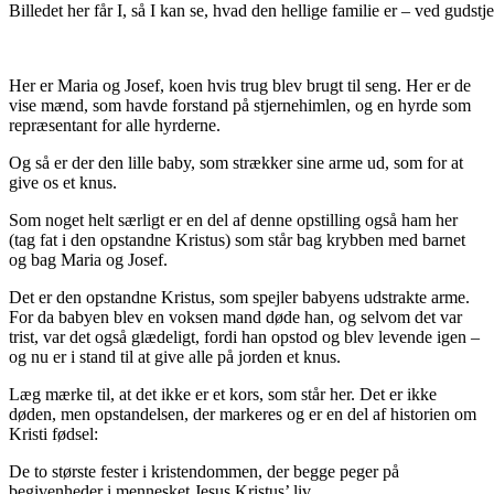
Billedet her får I, så I kan se, hvad den hellige familie er – ved gudst
Her er Maria og Josef, koen hvis trug blev brugt til seng. Her er de
vise mænd, som havde forstand på stjernehimlen, og en hyrde som
repræsentant for alle hyrderne.
Og så er der den lille baby, som strækker sine arme ud, som for at
give os et knus.
Som noget helt særligt er en del af denne opstilling også ham her
(tag fat i den opstandne Kristus) som står bag krybben med barnet
og bag Maria og Josef.
Det er den opstandne Kristus, som spejler babyens udstrakte arme.
For da babyen blev en voksen mand døde han, og selvom det var
trist, var det også glædeligt, fordi han opstod og blev levende igen –
og nu er i stand til at give alle på jorden et knus.
Læg mærke til, at det ikke er et kors, som står her. Det er ikke
døden, men opstandelsen, der markeres og er en del af historien om
Kristi fødsel:
De to største fester i kristendommen, der begge peger på
begivenheder i mennesket Jesus Kristus’ liv.