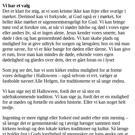
Vi har et valg
Det er klart for mig, at vi som kristne ikke kan fejre eller svælge i
mørket. Derimod kan vi forkynde, at Gud også er i mørket, for
heller ikke mørket er uigennemtrængeligt for Gud. Vi kan bringe
trøst ved at forsikre om, at når vi møder lidelse og død i vores egne
eller andres liv, så er ingen alene. Jesus kender vores smerte, han
døde i den og han gennembrød døden. Vi kan skabe plads og
mulighed for at give udtryk for sorgen og længslen; hos os må man
gerne savne, for vi er ikke bange for døden eller tårene. Vi kan give
et rum, hvor man kan mindes de døde, erkende vores egen
dødelighed og glædes over dem, der er gået foran os i lyset
Som jeg ser det, har vi som kirker endnu mulighed for at forme
vores deltagelse i Halloween – også selvom vi evt. vælger at
fastholde navnet Alle Helgen, for traditionerne er så unge endnu.
Vi kan sige nej til Halloween, fordi det er så stor en
udefrakommende tradition. Vi kan sige ja, fordi det er en mulighed
for at mødes og fortælle en anden historie. Eller vi kan noget helt
tredje.
Ingenting er mere rigtigt eller forkert end andet efter min mening –
så længe det er gennemtænkt og i øvrigt hænger sammen med
kirkens teologi og den lokale kirkes traditioner og kultur. Så længe
vi holder fast i Guds kærlighed til mennesker og hans ønske om at