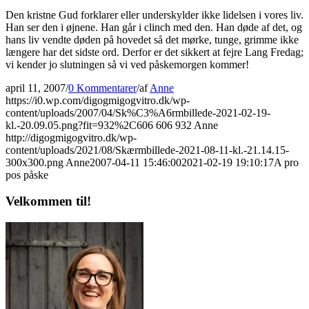
Den kristne Gud forklarer eller underskylder ikke lidelsen i vores liv.
Han ser den i øjnene. Han går i clinch med den. Han døde af det, og
hans liv vendte døden på hovedet så det mørke, tunge, grimme ikke
længere har det sidste ord. Derfor er det sikkert at fejre Lang Fredag;
vi kender jo slutningen så vi ved påskemorgen kommer!
april 11, 2007
/
0 Kommentarer
/
af
Anne
https://i0.wp.com/digogmigogvitro.dk/wp-
content/uploads/2007/04/Sk%C3%A6rmbillede-2021-02-19-
kl.-20.09.05.png?fit=932%2C606
606
932
Anne
http://digogmigogvitro.dk/wp-
content/uploads/2021/08/Skærmbillede-2021-08-11-kl.-21.14.15-
300x300.png
Anne
2007-04-11 15:46:00
2021-02-19 19:10:17
A pro
pos påske
Velkommen til!