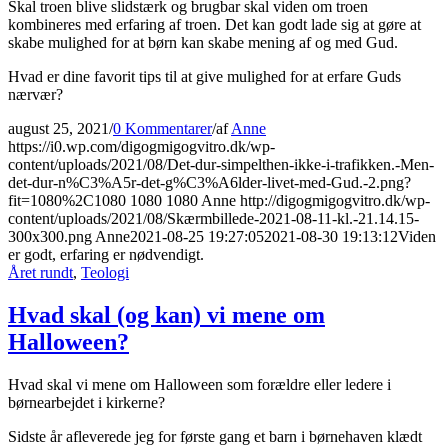
Skal troen blive slidstærk og brugbar skal viden om troen
kombineres med erfaring af troen. Det kan godt lade sig at gøre at
skabe mulighed for at børn kan skabe mening af og med Gud.
Hvad er dine favorit tips til at give mulighed for at erfare Guds
nærvær?
august 25, 2021
/
0 Kommentarer
/
af
Anne
https://i0.wp.com/digogmigogvitro.dk/wp-
content/uploads/2021/08/Det-dur-simpelthen-ikke-i-trafikken.-Men-
det-dur-n%C3%A5r-det-g%C3%A6lder-livet-med-Gud.-2.png?
fit=1080%2C1080
1080
1080
Anne
http://digogmigogvitro.dk/wp-
content/uploads/2021/08/Skærmbillede-2021-08-11-kl.-21.14.15-
300x300.png
Anne
2021-08-25 19:27:05
2021-08-30 19:13:12
Viden
er godt, erfaring er nødvendigt.
Året rundt
,
Teologi
Hvad skal (og kan) vi mene om
Halloween?
Hvad skal vi mene om Halloween som forældre eller ledere i
børnearbejdet i kirkerne?
Sidste år afleverede jeg for første gang et barn i børnehaven klædt