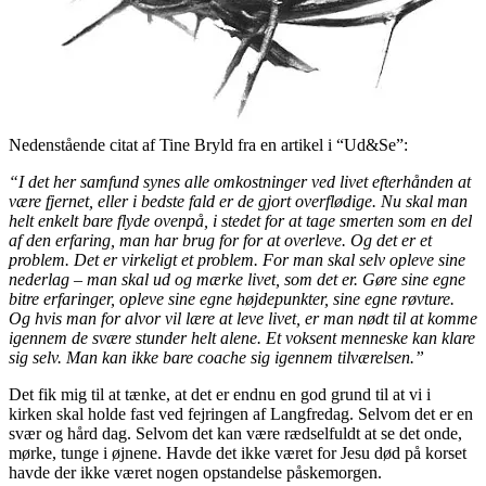
Nedenstående citat af Tine Bryld fra en artikel i “Ud&Se”:
“I det her samfund synes alle omkostninger ved livet efterhånden at
være fjernet, eller i bedste fald er de gjort overflødige. Nu skal man
helt enkelt bare flyde ovenpå, i stedet for at tage smerten som en del
af den erfaring, man har brug for for at overleve. Og det er et
problem. Det er virkeligt et problem. For man skal selv opleve sine
nederlag – man skal ud og mærke livet, som det er. Gøre sine egne
bitre erfaringer, opleve sine egne højdepunkter, sine egne røvture.
Og hvis man for alvor vil lære at leve livet, er man nødt til at komme
igennem de svære stunder helt alene. Et voksent menneske kan klare
sig selv. Man kan ikke bare coache sig igennem tilværelsen.”
Det fik mig til at tænke, at det er endnu en god grund til at vi i
kirken skal holde fast ved fejringen af Langfredag. Selvom det er en
svær og hård dag. Selvom det kan være rædselfuldt at se det onde,
mørke, tunge i øjnene. Havde det ikke været for Jesu død på korset
havde der ikke været nogen opstandelse påskemorgen.