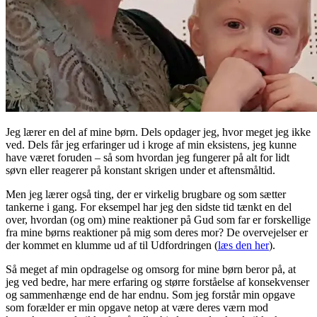
Jeg lærer en del af mine børn. Dels opdager jeg, hvor meget jeg ikke
ved. Dels får jeg erfaringer ud i kroge af min eksistens, jeg kunne
have været foruden – så som hvordan jeg fungerer på alt for lidt
søvn eller reagerer på konstant skrigen under et aftensmåltid.
Men jeg lærer også ting, der er virkelig brugbare og som sætter
tankerne i gang. For eksempel har jeg den sidste tid tænkt en del
over, hvordan (og om) mine reaktioner på Gud som far er forskellige
fra mine børns reaktioner på mig som deres mor? De overvejelser er
der kommet en klumme ud af til Udfordringen (
læs den her
).
Så meget af min opdragelse og omsorg for mine børn beror på, at
jeg ved bedre, har mere erfaring og større forståelse af konsekvenser
og sammenhænge end de har endnu. Som jeg forstår min opgave
som forælder er min opgave netop at være deres værn mod