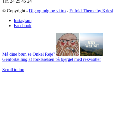
Tlf. 24 25 45 24
© Copyright -
Dig og mig og vi tro
-
Enfold Theme by Kriesi
Instagram
Facebook
Må dine børn se Onkel Reje?
Genfortælling af forklarelsen på bjerget med rekvisitter
Scroll to top