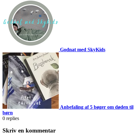
Godnat med SkyKids
Anbefaling af 5 bøger om døden til
børn
0
replies
Skriv en kommentar