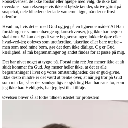
konsekvenser, de ikke forstår eller hjælpe med valg, de ikke kan
overskue – som eksempelvis ikke at børste tænder, skrive grimt på
snapchat, dele billeder eller lade vanterne ligge, når der er frost
udenfor.
Hvad nu, hvis det er med Gud og jeg på en lignende måde? At Han
forstår og ser sammenhænge og konsekvenser, jeg ikke har begreb
skabt om. Så kan det godt være begrænsninger, lukkede døre eller
hvad-ved-jeg opleves som uretfærdige, ukærlige eller bare trælse –
men som med mine børn, gør det dem ikke dårlige. Og er Gud
kærlighed, så må begrænsninger og andet findes for at passe på mig.
Det har givet noget at tygge på. Forstå mig ret: Jeg mener ikke at alt
skidt kommer fra Gud. Jeg mener heller ikke, at det er alle
begrænsninger i livet og vores omstændigheder, der er gud-givne.
Ikke desto mindre er det værd at tænke over, at når jeg tror på Gud
som min far, så er der sandsynligvis også ting Han har sans for, som
jeg ikke har. Heldigvis, har jeg lyst til at tilføje.
Øvelsen bliver så at fodre tilliden istedet for protesten!