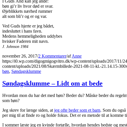
I Guds Ånd kan jeg ånde:
bøn gi’r liv hvor død er svar.
Øjeblikkets nærhed rummer
alt som bli’r og er og var.
Ved Guds hjerte er jeg bådet,
indesluttet i hans favn.
Medens hemmeligheden uddybes
hvisker Faderen mit navn.
J. Johnson 1984
november 26, 2017
/
2 Kommentarer
/
af
Anne
https://i0.wp.com/digogmigogvitro.dk/wp-content/uploads/2017/
content/uploads/2021/08/Skærmbillede-2021-08-11-kl.-21.14.15-300
bøn
,
Søndagsklumme
Søndagsklumme – Lidt om at bede
Hvordan mon du har det med bøn? Beder du? Måske beder du regelmæssig
som bøn?
Jeg skrev for længe siden, at
jeg ofte beder som et barn
. Som du også 
per mig til at finde ro og holde fokus. Det er en metode til at komme ti
I sommer læste jeg en kvinde fortælle, hvordan hendes bedste og mest