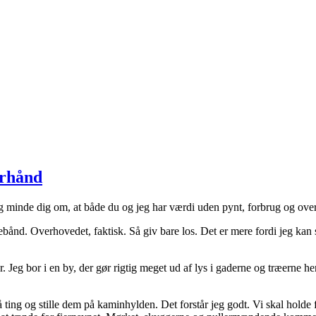
erhånd
 jeg minde dig om, at både du og jeg har værdi uden pynt, forbrug og ove
ebånd. Overhovedet, faktisk. Så giv bare los. Det er mere fordi jeg kan s
r. Jeg bor i en by, der gør rigtig meget ud af lys i gaderne og træerne he
ing og stille dem på kaminhylden. Det forstår jeg godt. Vi skal holde fa