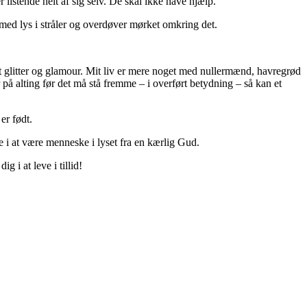
listende helt af sig selv. De skal ikke have hjælp.
med lys i stråler og overdøver mørket omkring det.
højet glitter og glamour. Mit liv er mere noget med nullermænd, havregrød
r på alting før det må stå fremme – i overført betydning – så kan et
er født.
e i at være menneske i lyset fra en kærlig Gud.
 i at leve i tillid!