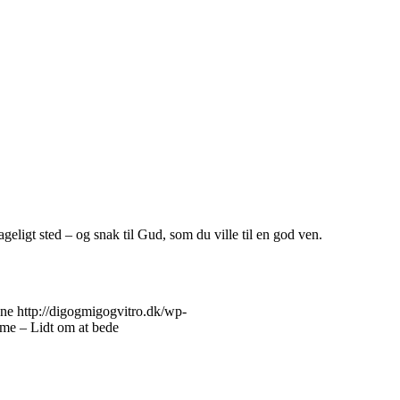
eligt sted – og snak til Gud, som du ville til en god ven.
ne
http://digogmigogvitro.dk/wp-
e – Lidt om at bede