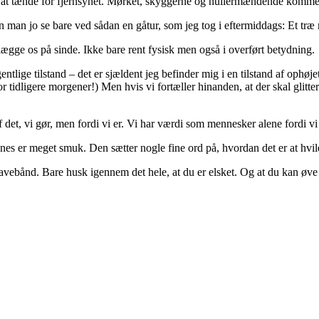
den at tænde for fjernsynet. Mørket, skyggerne og nullermændende kommer 
 man jo se bare ved sådan en gåtur, som jeg tog i eftermiddags: Et træ 
l lægge os på sinde. Ikke bare rent fysisk men også i overført betydning.
s egentlige tilstand – det er sjældent jeg befinder mig i en tilstand af op
or tidligere morgener!) Men hvis vi fortæller hinanden, at der skal glitte
det, vi gør, men fordi vi er. Vi har værdi som mennesker alene fordi vi 
ynes er meget smuk. Den sætter nogle fine ord på, hvordan det er at hvil
bånd. Bare husk igennem det hele, at du er elsket. Og at du kan øve dig