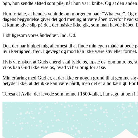
bøn, hun sendte afsted som pile, når hun var i knibe. Og at den an
Hun fortalte, at hendes veninde om morgenen bad: ”Whatever”. Og om 
dagens begyndelse giver det god mening at være åben overfor hvad som he
at kunne give slip på det, der måske ikke gik, som man havde håbet. Ege
Lidt ligesom vores åndedræt. Ind. Ud.
Det, der har hjulpet mig allermest til at finde min egen måde at bede p
liv i kærlighed, fred, ligevægt og mod kan ikke være stiv eller formel.
Hvis vi ønsker, at Guds energi skal fylde os, trøste os, opmuntre os, s
vi os kan Gud ikke vise os, hvad vi har brug for at se.
Min erfaring med Gud er, at der ikke er nogen grund til at gemme sig –
betyder ikke, at det ikke kan være hårdt, men det er altid kærligt. Fo
Teresa af Avila, der levede som nonne i 1500-tallet, har sagt, at bøn 