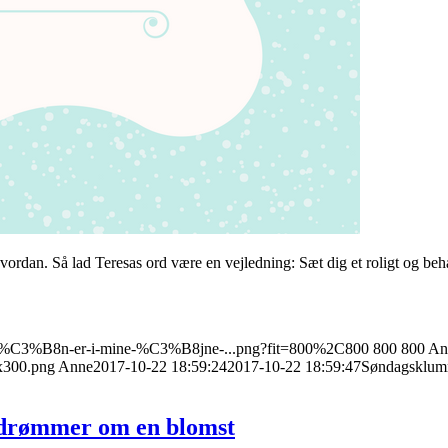
rdan. Så lad Teresas ord være en vejledning: Sæt dig et roligt og behag
10/B%C3%B8n-er-i-mine-%C3%B8jne-...png?fit=800%2C800
800
800
An
x300.png
Anne
2017-10-22 18:59:24
2017-10-22 18:59:47
Søndagsklumm
 drømmer om en blomst