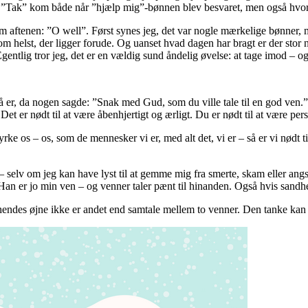
den ”Tak” kom både når ”hjælp mig”-bønnen blev besvaret, men også hv
aftenen: ”O well”. Først synes jeg, det var nogle mærkelige bønner, m
lst, der ligger forude. Og uanset hvad dagen har bragt er der stor nåde 
ntlig tror jeg, det er en vældig sund åndelig øvelse: at tage imod – og 
å er, da nogen sagde: ”Snak med Gud, som du ville tale til en god ven.” B
 Det er nødt til at være åbenhjertigt og ærligt. Du er nødt til at være 
tyrke os – os, som de mennesker vi er, med alt det, vi er – så er vi nødt
 selv om jeg kan have lyst til at gemme mig fra smerte, skam eller angst
r Han er jo min ven – og venner taler pænt til hinanden. Også hvis sand
i hendes øjne ikke er andet end samtale mellem to venner. Den tanke kan 