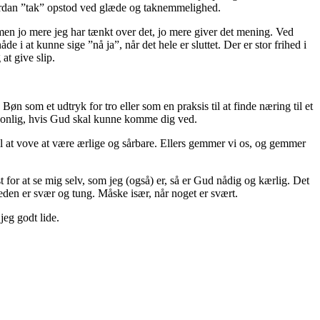
ordan ”tak” opstod ved glæde og taknemmelighed.
en jo mere jeg har tænkt over det, jo mere giver det mening. Ved
i at kunne sige ”nå ja”, når det hele er sluttet. Der er stor frihed i
at give slip.
øn som et udtryk for tro eller som en praksis til at finde næring til et
personlig, hvis Gud skal kunne komme dig ved.
 til at vove at være ærlige og sårbare. Ellers gemmer vi os, og gemmer
 for at se mig selv, som jeg (også) er, så er Gud nådig og kærlig. Det
heden er svær og tung. Måske især, når noget er svært.
jeg godt lide.