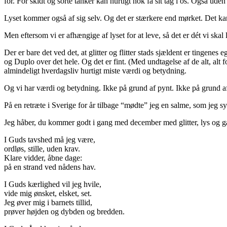
for. For skidt og sorte tanker kan hurtigt nok få sit tag i os. Også u
Lyset kommer også af sig selv. Og det er stærkere end mørket. Det kan
Men eftersom vi er afhængige af lyset for at leve, så det er dét vi ska
Der er bare det ved det, at glitter og flitter stads sjældent er tingene
og Duplo over det hele. Og det er fint. (Med undtagelse af de alt, alt f
almindeligt hverdagsliv hurtigt miste værdi og betydning.
Og vi har værdi og betydning. Ikke på grund af pynt. Ikke på grund af 
På en retræte i Sverige for år tilbage “mødte” jeg en salme, som jeg s
Jeg håber, du kommer godt i gang med december med glitter, lys og gave
I Guds tavshed må jeg være,
ordløs, stille, uden krav.
Klare vidder, åbne dage:
på en strand ved nådens hav.
I Guds kærlighed vil jeg hvile,
vide mig ønsket, elsket, set.
Jeg øver mig i barnets tillid,
prøver højden og dybden og bredden.