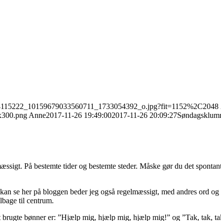
11/24115222_10159679033560711_1733054392_o.jpg?fit=1152%2C2048
x300.png
Anne
2017-11-26 19:49:00
2017-11-26 20:09:27
Søndagsklumme
t. På bestemte tider og bestemte steder. Måske gør du det spontant af
kan se her på bloggen beder jeg også regelmæssigt, med andres ord og
lbage til centrum.
 brugte bønner er: ”Hjælp mig, hjælp mig, hjælp mig!” og ”Tak, tak, t